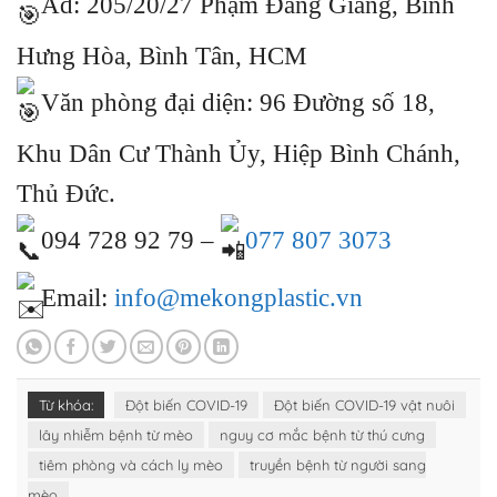
Ad: 205/20/27 Phạm Đăng Giảng, Bình
Hưng Hòa, Bình Tân, HCM
Văn phòng đại diện: 96 Đường số 18,
Khu Dân Cư Thành Ủy, Hiệp Bình Chánh,
Thủ Đức.
094 728 92 79 –
077 807 3073
Email:
info@mekongplastic.vn
Từ khóa:
Đột biến COVID-19
Đột biến COVID-19 vật nuôi
lây nhiễm bệnh từ mèo
nguy cơ mắc bệnh từ thú cưng
tiêm phòng và cách ly mèo
truyền bệnh từ người sang
mèo