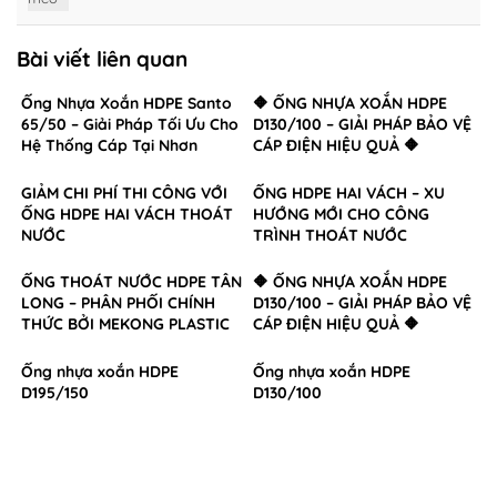
Bài viết liên quan
Ống Nhựa Xoắn HDPE Santo
🔶 ỐNG NHỰA XOẮN HDPE
65/50 – Giải Pháp Tối Ưu Cho
D130/100 – GIẢI PHÁP BẢO VỆ
Hệ Thống Cáp Tại Nhơn
CÁP ĐIỆN HIỆU QUẢ 🔶
Trạch, Đồng Nai
GIẢM CHI PHÍ THI CÔNG VỚI
ỐNG HDPE HAI VÁCH – XU
ỐNG HDPE HAI VÁCH THOÁT
HƯỚNG MỚI CHO CÔNG
NƯỚC
TRÌNH THOÁT NƯỚC
ỐNG THOÁT NƯỚC HDPE TÂN
🔶 ỐNG NHỰA XOẮN HDPE
LONG – PHÂN PHỐI CHÍNH
D130/100 – GIẢI PHÁP BẢO VỆ
THỨC BỞI MEKONG PLASTIC
CÁP ĐIỆN HIỆU QUẢ 🔶
Ống nhựa xoắn HDPE
Ống nhựa xoắn HDPE
D195/150
D130/100