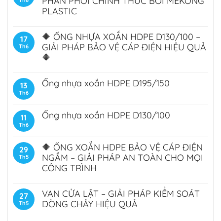
PHÂN PHỐI CHÍNH THỨC BỞI MEKONG
Th6
PLASTIC
🔶 ỐNG NHỰA XOẮN HDPE D130/100 –
17
GIẢI PHÁP BẢO VỆ CÁP ĐIỆN HIỆU QUẢ
Th6
🔶
Ống nhựa xoắn HDPE D195/150
13
Th6
Ống nhựa xoắn HDPE D130/100
11
Th6
🔶 ỐNG XOẮN HDPE BẢO VỆ CÁP ĐIỆN
29
NGẦM – GIẢI PHÁP AN TOÀN CHO MỌI
Th5
CÔNG TRÌNH
VAN CỬA LẬT – GIẢI PHÁP KIỂM SOÁT
27
DÒNG CHẢY HIỆU QUẢ
Th5