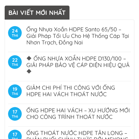
BÀI VIẾT MỚI NHẤT
Ống Nhựa Xoắn HDPE Santo 65/50 –
24
Giải Pháp Tối Ưu Cho Hệ Thống Cáp Tại
Th6
Nhơn Trạch, Đồng Nai
🔶 ỐNG NHỰA XOẮN HDPE D130/100 –
22
GIẢI PHÁP BẢO VỆ CÁP ĐIỆN HIỆU QUẢ
Th6
🔶
GIẢM CHI PHÍ THI CÔNG VỚI ỐNG
19
HDPE HAI VÁCH THOÁT NƯỚC
Th6
ỐNG HDPE HAI VÁCH – XU HƯỚNG MỚI
17
CHO CÔNG TRÌNH THOÁT NƯỚC
Th6
ỐNG THOÁT NƯỚC HDPE TÂN LONG –
17