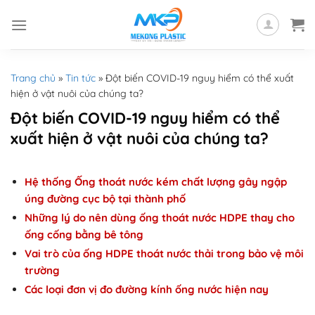
Skip
to
content
Trang chủ
»
Tin tức
»
Đột biến COVID-19 nguy hiểm có thể xuất
hiện ở vật nuôi của chúng ta?
Đột biến COVID-19 nguy hiểm có thể
xuất hiện ở vật nuôi của chúng ta?
Hệ thống Ống thoát nước kém chất lượng gây ngập
úng đường cục bộ tại thành phố
Những lý do nên dùng ống thoát nước HDPE thay cho
ống cống bằng bê tông
Vai trò của ống HDPE thoát nước thải trong bảo vệ môi
trường
Các loại đơn vị đo đường kính ống nước hiện nay