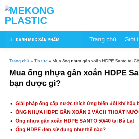
Skip
to
content
Trang chủ
Giới 
DANH MỤC SẢN PHẨM
Trang chủ
»
Tin tức
»
Mua ống nhựa gân xoắn HDPE Santo tại 
Mua ống nhựa gân xoắn HDPE Sa
bạn được gì?
Giải pháp ống cấp nước thích ứng biến đổi khí hậ
ỐNG NHỰA HDPE GÂN XOẮN 2 VÁCH THOÁT NƯỚ
Ống nhựa gân xoắn HDPE SANTO 50/40 tại Đà Lạt
Ống HDPE đen sử dụng như thế nào?