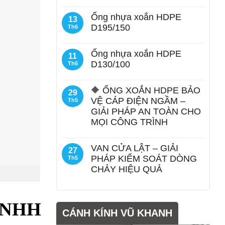
Ống nhựa xoắn HDPE
13
D195/150
Th6
Ống nhựa xoắn HDPE
11
D130/100
Th6
🔶 ỐNG XOẮN HDPE BẢO
29
VỆ CÁP ĐIỆN NGẦM –
Th5
GIẢI PHÁP AN TOÀN CHO
MỌI CÔNG TRÌNH
VAN CỬA LẬT – GIẢI
27
PHÁP KIỂM SOÁT DÒNG
Th5
CHẢY HIỆU QUẢ
 TNHH
CÁNH KÍNH VŨ KHANH