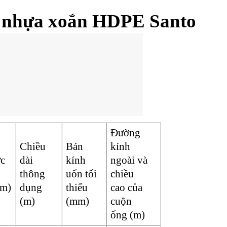
ng nhựa xoắn HDPE Santo
Đường
Chiều
Bán
kính
́c
dài
kính
ngoài và
thông
uốn tối
chiều
mm)
dụng
thiểu
cao của
(m)
(mm)
cuộn
ống (m)