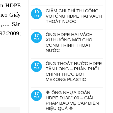
oắn HDPE
GIẢM CHI PHÍ THI CÔNG
19
heo Giấy
VỚI ỐNG HDPE HAI VÁCH
Th6
THOÁT NƯỚC
n,…. Sản
997:2009;
ỐNG HDPE HAI VÁCH –
17
XU HƯỚNG MỚI CHO
Th6
CÔNG TRÌNH THOÁT
NƯỚC
ỐNG THOÁT NƯỚC HDPE
17
TÂN LONG – PHÂN PHỐI
Th6
CHÍNH THỨC BỞI
MEKONG PLASTIC
🔶 ỐNG NHỰA XOẮN
17
HDPE D130/100 – GIẢI
Th6
PHÁP BẢO VỆ CÁP ĐIỆN
HIỆU QUẢ 🔶