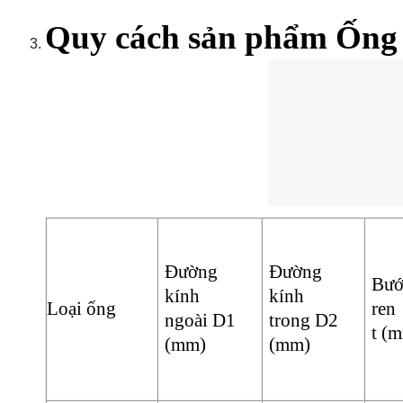
Quy cách sản phẩm Ố
Đường
Đường
Bươ
kính
kính
Loại ống
ren
ngoài D1
trong D2
t (
(mm)
(mm)