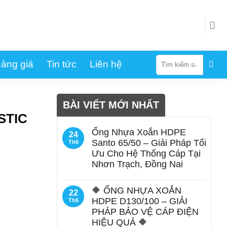
Tìm
ảng giá
Tin tức
Liên hệ
kiếm:
BÀI VIẾT MỚI NHẤT
STIC
Ống Nhựa Xoắn HDPE
24
Santo 65/50 – Giải Pháp Tối
Th6
Ưu Cho Hệ Thống Cáp Tại
Nhơn Trạch, Đồng Nai
🔶 ỐNG NHỰA XOẮN
22
HDPE D130/100 – GIẢI
Th6
PHÁP BẢO VỆ CÁP ĐIỆN
HIỆU QUẢ 🔶