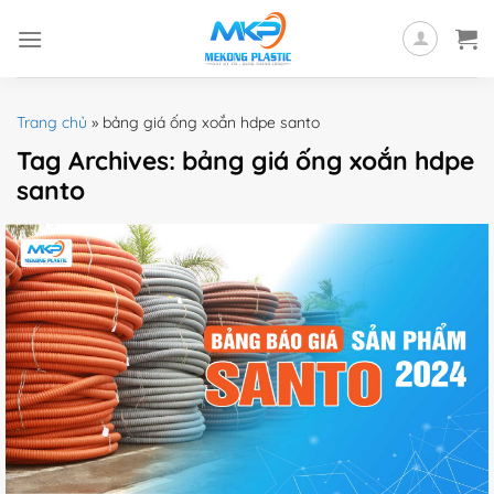
Skip
to
content
Trang chủ
»
bảng giá ống xoắn hdpe santo
Tag Archives:
bảng giá ống xoắn hdpe
santo