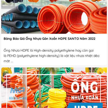
Bảng Báo Giá Ống Nhựa Gân Xoắn HDPE SANTO Năm 2022
Ống Nhựa HDPE là High-density polyethylene hay còn gọi
là PEHD (polyethylene high-density) là vật liệu nhựa nhiệt dẻo
mật ...