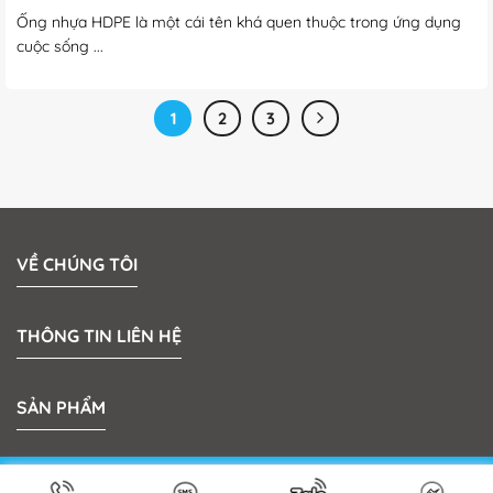
Ống nhựa HDPE là một cái tên khá quen thuộc trong ứng dụng
cuộc sống ...
1
2
3
VỀ CHÚNG TÔI
THÔNG TIN LIÊN HỆ
SẢN PHẨM
Bản quyền 2026 © MeKong Plastic | Thiết kế bởi
Sun