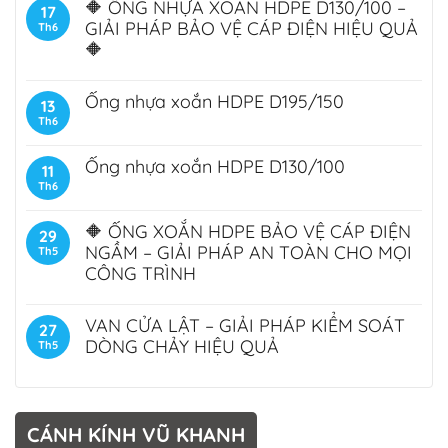
🔶 ỐNG NHỰA XOẮN HDPE D130/100 –
17
GIẢI PHÁP BẢO VỆ CÁP ĐIỆN HIỆU QUẢ
Th6
🔶
Ống nhựa xoắn HDPE D195/150
13
Th6
Ống nhựa xoắn HDPE D130/100
11
Th6
🔶 ỐNG XOẮN HDPE BẢO VỆ CÁP ĐIỆN
29
NGẦM – GIẢI PHÁP AN TOÀN CHO MỌI
Th5
CÔNG TRÌNH
VAN CỬA LẬT – GIẢI PHÁP KIỂM SOÁT
27
DÒNG CHẢY HIỆU QUẢ
Th5
CÁNH KÍNH VŨ KHANH