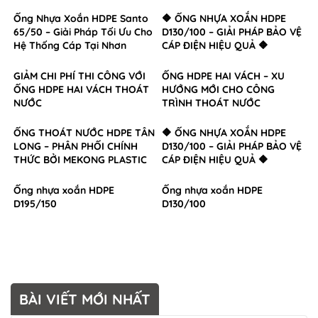
Ống Nhựa Xoắn HDPE Santo
🔶 ỐNG NHỰA XOẮN HDPE
65/50 – Giải Pháp Tối Ưu Cho
D130/100 – GIẢI PHÁP BẢO VỆ
Hệ Thống Cáp Tại Nhơn
CÁP ĐIỆN HIỆU QUẢ 🔶
Trạch, Đồng Nai
GIẢM CHI PHÍ THI CÔNG VỚI
ỐNG HDPE HAI VÁCH – XU
ỐNG HDPE HAI VÁCH THOÁT
HƯỚNG MỚI CHO CÔNG
NƯỚC
TRÌNH THOÁT NƯỚC
ỐNG THOÁT NƯỚC HDPE TÂN
🔶 ỐNG NHỰA XOẮN HDPE
LONG – PHÂN PHỐI CHÍNH
D130/100 – GIẢI PHÁP BẢO VỆ
THỨC BỞI MEKONG PLASTIC
CÁP ĐIỆN HIỆU QUẢ 🔶
Ống nhựa xoắn HDPE
Ống nhựa xoắn HDPE
D195/150
D130/100
BÀI VIẾT MỚI NHẤT