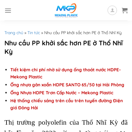
Skip
to
content
Trang chủ
»
Tin tức
»
Nhu cầu PP khởi sắc hơn PE ở Thổ Nhĩ Kỳ
Nhu cầu PP khởi sắc hơn PE ở Thổ Nhĩ
Kỳ
Tiết kiệm chi phí nhờ sử dụng ống thoát nước HDPE-
Mekong Plastic
Ống nhựa gân xoắn HDPE SANTO 65/50 tại Hải Phòng
Ống Nhựa HDPE Trơn Cấp Nước – Mekong Plastic
Hệ thống chiếu sáng trên cầu trên tuyến đường Điện
gió Đông Hải
Thị trường polyolefin của Thổ Nhĩ Kỳ đã