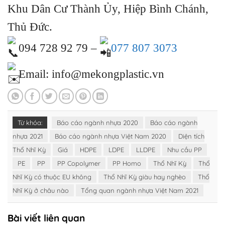
Khu Dân Cư Thành Ủy, Hiệp Bình Chánh,
Thủ Đức.
094 728 92 79 –
077 807 3073
Email: info@mekongplastic.vn
Từ khóa:
Báo cáo ngành nhựa 2020
Báo cáo ngành
nhựa 2021
Báo cáo ngành nhựa Việt Nam 2020
Diện tích
Thổ Nhĩ Kỳ
Giá
HDPE
LDPE
LLDPE
Nhu cầu PP
PE
PP
PP Copolymer
PP Homo
Thổ Nhĩ Kỳ
Thổ
Nhĩ Kỳ có thuộc EU không
Thổ Nhĩ Kỳ giàu hay nghèo
Thổ
Nhĩ Kỳ ở châu nào
Tổng quan ngành nhựa Việt Nam 2021
Bài viết liên quan