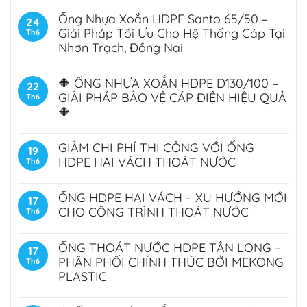
Ống Nhựa Xoắn HDPE Santo 65/50 –
24
Giải Pháp Tối Ưu Cho Hệ Thống Cáp Tại
Th6
Nhơn Trạch, Đồng Nai
🔶 ỐNG NHỰA XOẮN HDPE D130/100 –
22
GIẢI PHÁP BẢO VỆ CÁP ĐIỆN HIỆU QUẢ
Th6
🔶
GIẢM CHI PHÍ THI CÔNG VỚI ỐNG
19
HDPE HAI VÁCH THOÁT NƯỚC
Th6
ỐNG HDPE HAI VÁCH – XU HƯỚNG MỚI
17
CHO CÔNG TRÌNH THOÁT NƯỚC
Th6
ỐNG THOÁT NƯỚC HDPE TÂN LONG –
17
PHÂN PHỐI CHÍNH THỨC BỞI MEKONG
Th6
PLASTIC