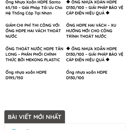
Ống Nhựa Xoắn HDPE Santo
🔶 ỐNG NHỰA XOẮN HDPE
65/50 – Giải Pháp Tối Ưu Cho
D130/100 – GIẢI PHÁP BẢO VỆ
Hệ Thống Cáp Tại Nhơn
CÁP ĐIỆN HIỆU QUẢ 🔶
Trạch, Đồng Nai
GIẢM CHI PHÍ THI CÔNG VỚI
ỐNG HDPE HAI VÁCH – XU
ỐNG HDPE HAI VÁCH THOÁT
HƯỚNG MỚI CHO CÔNG
NƯỚC
TRÌNH THOÁT NƯỚC
ỐNG THOÁT NƯỚC HDPE TÂN
🔶 ỐNG NHỰA XOẮN HDPE
LONG – PHÂN PHỐI CHÍNH
D130/100 – GIẢI PHÁP BẢO VỆ
THỨC BỞI MEKONG PLASTIC
CÁP ĐIỆN HIỆU QUẢ 🔶
Ống nhựa xoắn HDPE
Ống nhựa xoắn HDPE
D195/150
D130/100
BÀI VIẾT MỚI NHẤT