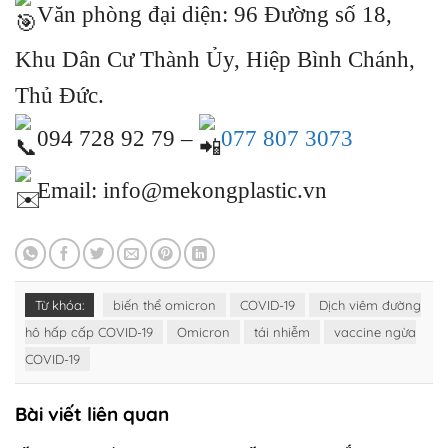
Văn phòng đại diện: 96 Đường số 18,
Khu Dân Cư Thành Ủy, Hiệp Bình Chánh,
Thủ Đức.
094 728 92 79 –
077 807 3073
Email: info@mekongplastic.vn
Từ khóa:
biến thể omicron
COVID-19
Dịch viêm đường
hô hấp cấp COVID-19
Omicron
tái nhiễm
vaccine ngừa
COVID-19
Bài viết liên quan