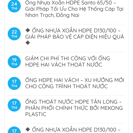
Ống Nhựa Xoắn HDPE Santo 65/50 –
24
Giải Pháp Tối Ưu Cho Hệ Thống Cáp Tại
Th6
Nhơn Trạch, Đồng Nai
🔶 ỐNG NHỰA XOẮN HDPE D130/100 –
22
GIẢI PHÁP BẢO VỆ CÁP ĐIỆN HIỆU QUẢ
Th6
🔶
GIẢM CHI PHÍ THI CÔNG VỚI ỐNG
19
HDPE HAI VÁCH THOÁT NƯỚC
Th6
ỐNG HDPE HAI VÁCH – XU HƯỚNG MỚI
17
CHO CÔNG TRÌNH THOÁT NƯỚC
Th6
ỐNG THOÁT NƯỚC HDPE TÂN LONG –
17
PHÂN PHỐI CHÍNH THỨC BỞI MEKONG
Th6
PLASTIC
🔶 ỐNG NHỰA XOẮN HDPE D130/100 –
17