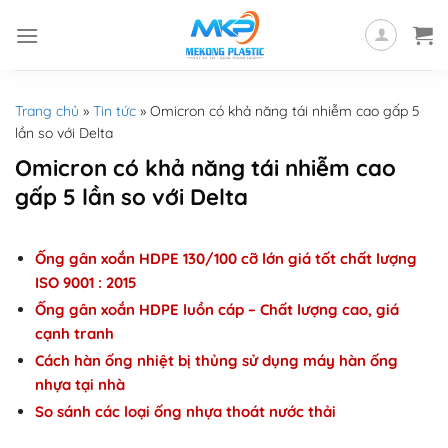
Skip
to
content
Trang chủ
»
Tin tức
»
Omicron có khả năng tái nhiễm cao gấp 5
lần so với Delta
Omicron có khả năng tái nhiễm cao
gấp 5 lần so với Delta
Ống gân xoắn HDPE 130/100 cỡ lớn giá tốt chất lượng
ISO 9001 : 2015
Ống gân xoắn HDPE luồn cáp – Chất lượng cao, giá
cạnh tranh
Cách hàn ống nhiệt bị thủng sử dụng máy hàn ống
nhựa tại nhà
So sánh các loại ống nhựa thoát nước thải