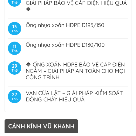
GIẢI PHÁP BẢO VỆ CÁP ĐIỆN HIỆU QUẢ
Th6
🔶
Ống nhựa xoắn HDPE D195/150
13
Th6
Ống nhựa xoắn HDPE D130/100
11
Th6
🔶 ỐNG XOẮN HDPE BẢO VỆ CÁP ĐIỆN
29
NGẦM – GIẢI PHÁP AN TOÀN CHO MỌI
Th5
CÔNG TRÌNH
VAN CỬA LẬT – GIẢI PHÁP KIỂM SOÁT
27
DÒNG CHẢY HIỆU QUẢ
Th5
CÁNH KÍNH VŨ KHANH