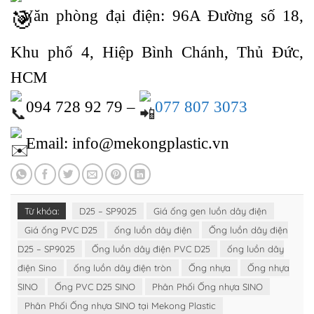
Văn phòng đại điện: 96A Đường số 18,
Khu phố 4, Hiệp Bình Chánh, Thủ Đức,
HCM
094 728 92 79 –
077 807 3073
Email: info@mekongplastic.vn
Từ khóa:
D25 – SP9025
Giá ống gen luồn dây điện
Giá ống PVC D25
ống luồn dây điện
Ống luồn dây điện
D25 – SP9025
Ống luồn dây điện PVC D25
ống luồn dây
điện Sino
ống luồn dây điện tròn
Ống nhựa
Ống nhựa
SINO
Ống PVC D25 SINO
Phân Phối Ống nhựa SINO
Phân Phối Ống nhựa SINO tại Mekong Plastic