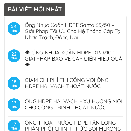
BÀI VIẾT MỚI NHẤT
Ống Nhựa Xoắn HDPE Santo 65/50 –
24
Giải Pháp Tối Ưu Cho Hệ Thống Cáp Tại
Th6
Nhơn Trạch, Đồng Nai
🔶 ỐNG NHỰA XOẮN HDPE D130/100 –
22
GIẢI PHÁP BẢO VỆ CÁP ĐIỆN HIỆU QUẢ
Th6
🔶
GIẢM CHI PHÍ THI CÔNG VỚI ỐNG
19
HDPE HAI VÁCH THOÁT NƯỚC
Th6
ỐNG HDPE HAI VÁCH – XU HƯỚNG MỚI
17
CHO CÔNG TRÌNH THOÁT NƯỚC
Th6
ỐNG THOÁT NƯỚC HDPE TÂN LONG –
17
PHÂN PHỐI CHÍNH THỨC BỞI MEKONG
Th6