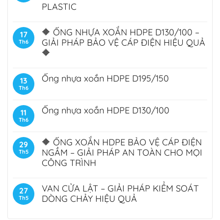
PLASTIC
🔶 ỐNG NHỰA XOẮN HDPE D130/100 –
17
GIẢI PHÁP BẢO VỆ CÁP ĐIỆN HIỆU QUẢ
Th6
🔶
Ống nhựa xoắn HDPE D195/150
13
Th6
Ống nhựa xoắn HDPE D130/100
11
Th6
🔶 ỐNG XOẮN HDPE BẢO VỆ CÁP ĐIỆN
29
NGẦM – GIẢI PHÁP AN TOÀN CHO MỌI
Th5
CÔNG TRÌNH
VAN CỬA LẬT – GIẢI PHÁP KIỂM SOÁT
27
DÒNG CHẢY HIỆU QUẢ
Th5