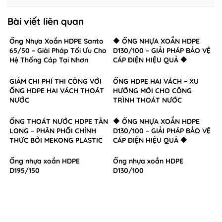
Bài viết liên quan
Ống Nhựa Xoắn HDPE Santo
🔶 ỐNG NHỰA XOẮN HDPE
65/50 – Giải Pháp Tối Ưu Cho
D130/100 – GIẢI PHÁP BẢO VỆ
Hệ Thống Cáp Tại Nhơn
CÁP ĐIỆN HIỆU QUẢ 🔶
Trạch, Đồng Nai
GIẢM CHI PHÍ THI CÔNG VỚI
ỐNG HDPE HAI VÁCH – XU
ỐNG HDPE HAI VÁCH THOÁT
HƯỚNG MỚI CHO CÔNG
NƯỚC
TRÌNH THOÁT NƯỚC
ỐNG THOÁT NƯỚC HDPE TÂN
🔶 ỐNG NHỰA XOẮN HDPE
LONG – PHÂN PHỐI CHÍNH
D130/100 – GIẢI PHÁP BẢO VỆ
THỨC BỞI MEKONG PLASTIC
CÁP ĐIỆN HIỆU QUẢ 🔶
Ống nhựa xoắn HDPE
Ống nhựa xoắn HDPE
D195/150
D130/100