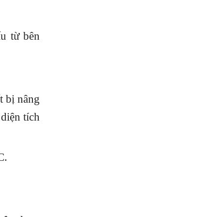
u từ bên
t bị nâng
diện tích
C.