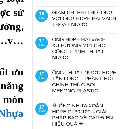
ợc sử
GIẢM CHI PHÍ THI CÔNG
19
VỚI ỐNG HDPE HAI VÁCH
Th6
ưởng,
THOÁT NƯỚC
 v…v…
ỐNG HDPE HAI VÁCH –
17
XU HƯỚNG MỚI CHO
Th6
CÔNG TRÌNH THOÁT
NƯỚC
tốt ưu
ỐNG THOÁT NƯỚC HDPE
17
TÂN LONG – PHÂN PHỐI
Th6
ả năng
CHÍNH THỨC BỞI
MEKONG PLASTIC
ào mòn
🔶 ỐNG NHỰA XOẮN
17
Nhựa
HDPE D130/100 – GIẢI
Th6
PHÁP BẢO VỆ CÁP ĐIỆN
HIỆU QUẢ 🔶