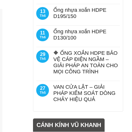
Ống nhựa xoắn HDPE
13
D195/150
Th6
Ống nhựa xoắn HDPE
11
D130/100
Th6
🔶 ỐNG XOẮN HDPE BẢO
29
VỆ CÁP ĐIỆN NGẦM –
Th5
GIẢI PHÁP AN TOÀN CHO
MỌI CÔNG TRÌNH
VAN CỬA LẬT – GIẢI
27
PHÁP KIỂM SOÁT DÒNG
Th5
CHẢY HIỆU QUẢ
CÁNH KÍNH VŨ KHANH