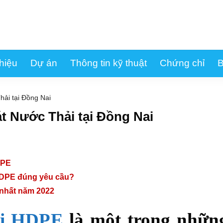
thiệu
Dự án
Thông tin kỹ thuật
Chứng chỉ
B
ải tại Đồng Nai
 Nước Thải tại Đồng Nai
DPE
HDPE đúng yêu cầu?
nhất năm 2022
ải HDPE
là một trong những