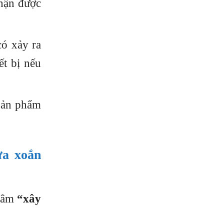
hận được
có xảy ra
ết bị nếu
 sản phẩm
ựa xoắn
châm
“xây