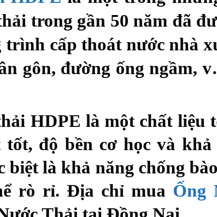
thải trong gần 50 năm đã đư
 trình cấp thoát nước nhà x
, sân gôn, đường ống ngầm,
 thải HDPE
là một chất liệu 
ất tốt, độ bền cơ học và kh
ặc biệt là khả năng chống b
hể rò rỉ. Địa chỉ mua
Ống 
Nước Thải tại Đồng Nai.