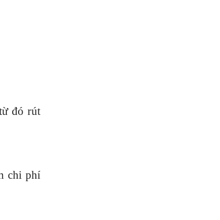
từ đó rút
m chi phí