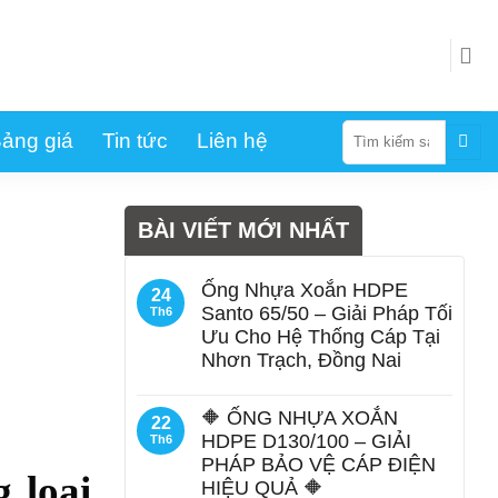
Tìm
ảng giá
Tin tức
Liên hệ
kiếm:
BÀI VIẾT MỚI NHẤT
Ống Nhựa Xoắn HDPE
24
Santo 65/50 – Giải Pháp Tối
Th6
Ưu Cho Hệ Thống Cáp Tại
Nhơn Trạch, Đồng Nai
🔶 ỐNG NHỰA XOẮN
22
HDPE D130/100 – GIẢI
Th6
PHÁP BẢO VỆ CÁP ĐIỆN
 loại
HIỆU QUẢ 🔶