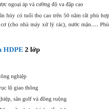
được ngoại áp và cường độ va đập cao
hân hủy có tuổi thọ cao trên 50 năm rất phù hợ
u cơ (cho nhà máy xử lý rác), nước mặn…. Ph
ựa HDPE
2 lớp
 công nghiệp
rục lộ giao thông
hiệp, sân golf và đồng ruộng