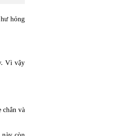
 hư hỏng
y. Vì vậy
e chắn và
n này còn