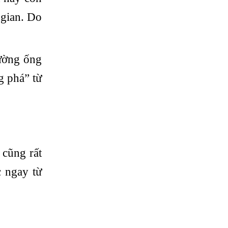
 gian. Do
ường ống
g phá” từ
 cũng rất
c ngay từ