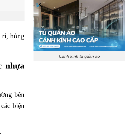
 rỉ, hỏng
Cánh kính tủ quần áo
c nhựa
rường bên
 các biện
: