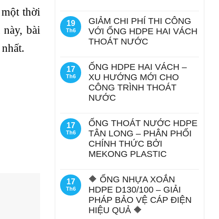
 một thời
GIẢM CHI PHÍ THI CÔNG
19
 này, bài
VỚI ỐNG HDPE HAI VÁCH
Th6
THOÁT NƯỚC
 nhất.
ỐNG HDPE HAI VÁCH –
17
XU HƯỚNG MỚI CHO
Th6
CÔNG TRÌNH THOÁT
NƯỚC
ỐNG THOÁT NƯỚC HDPE
17
TÂN LONG – PHÂN PHỐI
Th6
CHÍNH THỨC BỞI
MEKONG PLASTIC
🔶 ỐNG NHỰA XOẮN
17
HDPE D130/100 – GIẢI
Th6
PHÁP BẢO VỆ CÁP ĐIỆN
HIỆU QUẢ 🔶