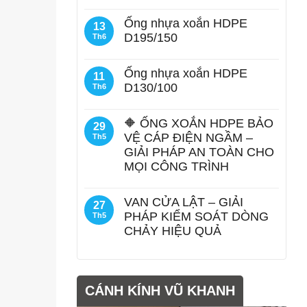
Ống nhựa xoắn HDPE
13
D195/150
Th6
Ống nhựa xoắn HDPE
11
D130/100
Th6
🔶 ỐNG XOẮN HDPE BẢO
29
VỆ CÁP ĐIỆN NGẦM –
Th5
GIẢI PHÁP AN TOÀN CHO
MỌI CÔNG TRÌNH
VAN CỬA LẬT – GIẢI
27
PHÁP KIỂM SOÁT DÒNG
Th5
CHẢY HIỆU QUẢ
CÁNH KÍNH VŨ KHANH