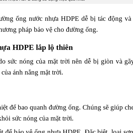
 đường ống nước nhựa HDPE dễ bị tác động và
c phương pháp bảo vệ cho đường ống.
hựa HDPE lắp lộ thiên
 sức nóng của mặt trời nên dễ bị giòn và gã
của ánh nắng mặt trời.
iệt để bao quanh đường ống. Chúng sẽ giúp ch
ỏi sức nóng của mặt trời.
ệt để bảo vệ ống nhựa HDPE. Đặc biệt, loại sơ