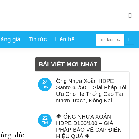
Tìm
ảng giá
Tin tức
Liên hệ
kiếm:
BÀI VIẾT MỚI NHẤT
Ống Nhựa Xoắn HDPE
24
Santo 65/50 – Giải Pháp Tối
Th6
Ưu Cho Hệ Thống Cáp Tại
Nhơn Trạch, Đồng Nai
🔶 ỐNG NHỰA XOẮN
22
HDPE D130/100 – GIẢI
Th6
PHÁP BẢO VỆ CÁP ĐIỆN
hông độc
HIỆU QUẢ 🔶