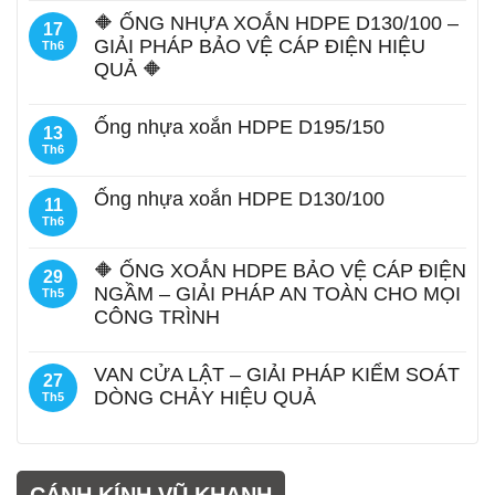
🔶 ỐNG NHỰA XOẮN HDPE D130/100 –
17
GIẢI PHÁP BẢO VỆ CÁP ĐIỆN HIỆU
Th6
QUẢ 🔶
Ống nhựa xoắn HDPE D195/150
13
Th6
Ống nhựa xoắn HDPE D130/100
11
Th6
🔶 ỐNG XOẮN HDPE BẢO VỆ CÁP ĐIỆN
29
NGẦM – GIẢI PHÁP AN TOÀN CHO MỌI
Th5
CÔNG TRÌNH
VAN CỬA LẬT – GIẢI PHÁP KIỂM SOÁT
27
DÒNG CHẢY HIỆU QUẢ
Th5