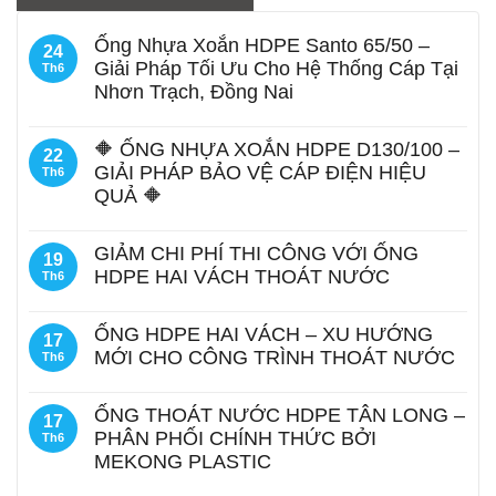
Ống Nhựa Xoắn HDPE Santo 65/50 –
24
Giải Pháp Tối Ưu Cho Hệ Thống Cáp Tại
Th6
Nhơn Trạch, Đồng Nai
🔶 ỐNG NHỰA XOẮN HDPE D130/100 –
22
GIẢI PHÁP BẢO VỆ CÁP ĐIỆN HIỆU
Th6
QUẢ 🔶
GIẢM CHI PHÍ THI CÔNG VỚI ỐNG
19
HDPE HAI VÁCH THOÁT NƯỚC
Th6
ỐNG HDPE HAI VÁCH – XU HƯỚNG
17
MỚI CHO CÔNG TRÌNH THOÁT NƯỚC
Th6
ỐNG THOÁT NƯỚC HDPE TÂN LONG –
17
PHÂN PHỐI CHÍNH THỨC BỞI
Th6
MEKONG PLASTIC