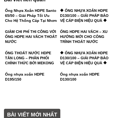
Ống Nhựa Xoắn HDPE Santo
🔶 ỐNG NHỰA XOẮN HDPE
65/50 – Giải Pháp Tối Ưu
D130/100 – GIẢI PHÁP BẢO
Cho Hệ Thống Cáp Tại Nhơn
VỆ CÁP ĐIỆN HIỆU QUẢ 🔶
Trạch, Đồng Nai
GIẢM CHI PHÍ THI CÔNG VỚI
ỐNG HDPE HAI VÁCH – XU
ỐNG HDPE HAI VÁCH THOÁT
HƯỚNG MỚI CHO CÔNG
NƯỚC
TRÌNH THOÁT NƯỚC
ỐNG THOÁT NƯỚC HDPE
🔶 ỐNG NHỰA XOẮN HDPE
TÂN LONG – PHÂN PHỐI
D130/100 – GIẢI PHÁP BẢO
CHÍNH THỨC BỞI MEKONG
VỆ CÁP ĐIỆN HIỆU QUẢ 🔶
PLASTIC
Ống nhựa xoắn HDPE
Ống nhựa xoắn HDPE
D195/150
D130/100
BÀI VIẾT MỚI NHẤT