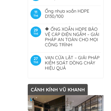
Ống nhựa xoắn HDPE
11
D130/100
Th6
🔶 ỐNG XOẮN HDPE BẢO
29
VỆ CÁP ĐIỆN NGẦM – GIẢI
Th5
PHÁP AN TOÀN CHO MỌI
CÔNG TRÌNH
VAN CỬA LẬT – GIẢI PHÁP
27
KIỂM SOÁT DÒNG CHẢY
Th5
HIỆU QUẢ
CÁNH KÍNH VŨ KHANH