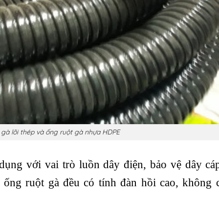
 gà lõi thép và ống ruột gà nhựa HDPE
 dụng với vai trò luồn dây điện, bảo vệ dây cá
 ống ruột gà đều có tính đàn hồi cao, không