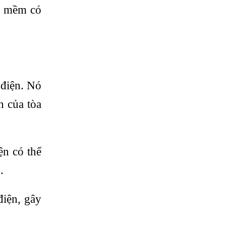
ện mềm có
 điện. Nó
h của tòa
ện có thể
p.
điện, gây