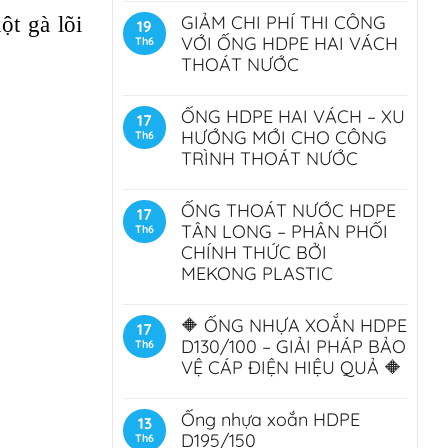
ột gà lõi
GIẢM CHI PHÍ THI CÔNG
19
VỚI ỐNG HDPE HAI VÁCH
Th6
.
THOÁT NƯỚC
ỐNG HDPE HAI VÁCH – XU
17
HƯỚNG MỚI CHO CÔNG
Th6
TRÌNH THOÁT NƯỚC
ỐNG THOÁT NƯỚC HDPE
17
TÂN LONG – PHÂN PHỐI
Th6
CHÍNH THỨC BỞI
MEKONG PLASTIC
🔶 ỐNG NHỰA XOẮN HDPE
17
D130/100 – GIẢI PHÁP BẢO
Th6
VỆ CÁP ĐIỆN HIỆU QUẢ 🔶
Ống nhựa xoắn HDPE
13
D195/150
Th6