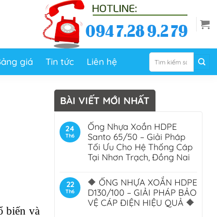
Tìm
ảng giá
Tin tức
Liên hệ
kiếm:
BÀI VIẾT MỚI NHẤT
Ống Nhựa Xoắn HDPE
24
Santo 65/50 – Giải Pháp
Th6
Tối Ưu Cho Hệ Thống Cáp
Tại Nhơn Trạch, Đồng Nai
🔶 ỐNG NHỰA XOẮN HDPE
22
D130/100 – GIẢI PHÁP BẢO
Th6
VỆ CÁP ĐIỆN HIỆU QUẢ 🔶
ổ biến và