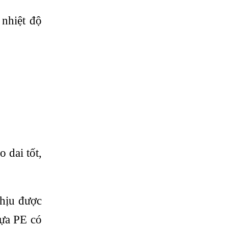
nhiệt độ
 dai tốt,
hịu được
hựa PE có