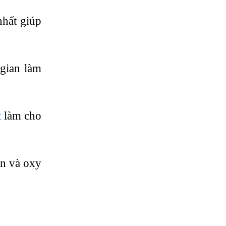
nhất giúp
 gian làm
t
làm cho
n và oxy