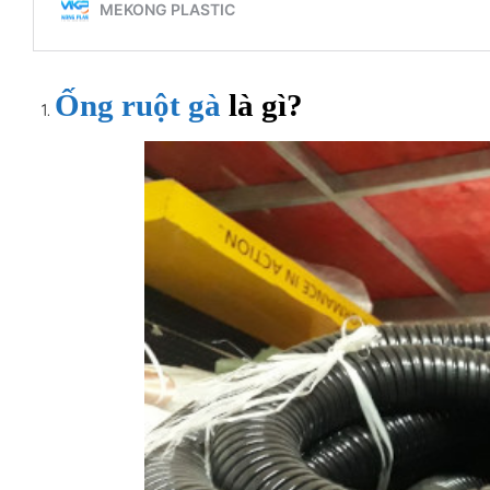
Ống ruột gà
là gì?