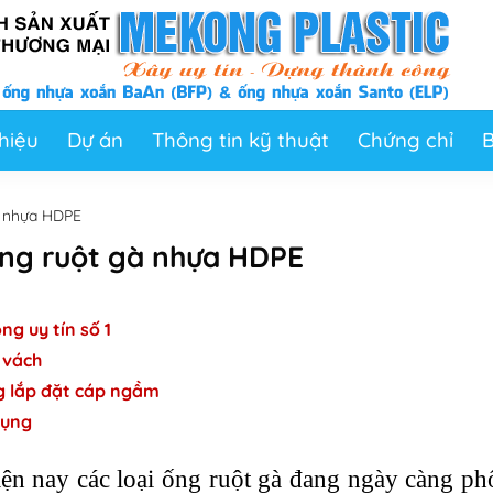
thiệu
Dự án
Thông tin kỹ thuật
Chứng chỉ
B
à nhựa HDPE
 ống ruột gà nhựa HDPE
g uy tín số 1
 vách
ng lắp đặt cáp ngầm
dụng
iện nay các loại ống ruột gà đang ngày càng ph