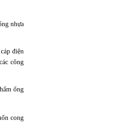
 ống nhựa
cáp điện
 các công
.
phẩm ống
 uốn cong