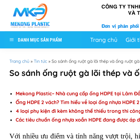
Skip
to
content
Trang chủ
Giới 
DANH MỤC SẢN PHẨM
Trang chủ
»
Tin tức
»
So sánh ống ruột gà lõi thép và ống ruột g
So sánh ống ruột gà lõi thép và
Mekong Plastic– Nhà cung cấp ống HDPE tại Lâm Đồn
Ống HDPE 2 vách? Tìm hiểu về loại ống nhựa HDPE 2
4 loại phụ kiện đi kèm không thể thiếu trong thi cô
Các tiêu chuẩn ống nhựa xoắn HDPE đang được áp 
Với nhiều ưu điểm và tính năng vượt trội, h