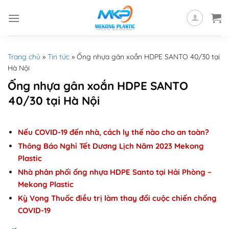
Skip
to
content
Trang chủ
»
Tin tức
»
Ống nhựa gân xoắn HDPE SANTO 40/30 tại
Hà Nội
Ống nhựa gân xoắn HDPE SANTO
40/30 tại Hà Nội
Nếu COVID-19 đến nhà, cách ly thế nào cho an toàn?
Thông Báo Nghỉ Tết Dương Lịch Năm 2023 Mekong
Plastic
Nhà phân phối ống nhựa HDPE Santo tại Hải Phòng –
Mekong Plastic
Kỳ Vọng Thuốc điều trị làm thay đổi cuộc chiến chống
COVID-19