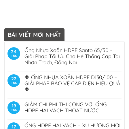
BÀI VIẾT MỚI NHẤT
Ống Nhựa Xoắn HDPE Santo 65/50 –
24
Giải Pháp Tối Ưu Cho Hệ Thống Cáp Tại
Th6
Nhơn Trạch, Đồng Nai
🔶 ỐNG NHỰA XOẮN HDPE D130/100 –
22
GIẢI PHÁP BẢO VỆ CÁP ĐIỆN HIỆU QUẢ
Th6
🔶
GIẢM CHI PHÍ THI CÔNG VỚI ỐNG
19
HDPE HAI VÁCH THOÁT NƯỚC
Th6
ỐNG HDPE HAI VÁCH – XU HƯỚNG MỚI
17