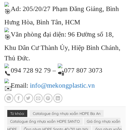
Ad: 205/20/27 Phạm Đăng Giảng, Bình
Hưng Hòa, Bình Tân, HCM
Văn phòng đại diện: 96 Đường số 18,
Khu Dân Cư Thành Ủy, Hiệp Bình Chánh,
Thủ Đức.
094 728 92 79 –
077 807 3073
Email:
info@mekongplastic.vn
Từ khóa:
Catalogue ống nhựa xoắn HDPE Ba An
Catalogue ống nhựa xoắn HDPE SANTO
Giá ống nhựa xoắn
HDPE
Ống nhựa HDPE Santo 40/30 Hà Nội
ống nhựa xoắn