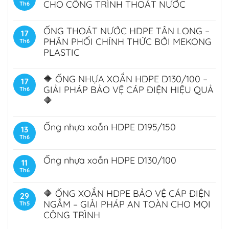
CHO CÔNG TRÌNH THOÁT NƯỚC
Th6
ỐNG THOÁT NƯỚC HDPE TÂN LONG –
17
PHÂN PHỐI CHÍNH THỨC BỞI MEKONG
Th6
PLASTIC
🔶 ỐNG NHỰA XOẮN HDPE D130/100 –
17
GIẢI PHÁP BẢO VỆ CÁP ĐIỆN HIỆU QUẢ
Th6
🔶
Ống nhựa xoắn HDPE D195/150
13
Th6
Ống nhựa xoắn HDPE D130/100
11
Th6
🔶 ỐNG XOẮN HDPE BẢO VỆ CÁP ĐIỆN
29
NGẦM – GIẢI PHÁP AN TOÀN CHO MỌI
Th5
CÔNG TRÌNH