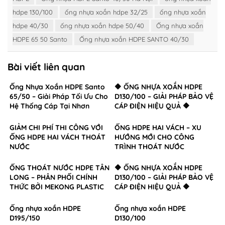
hdpe 130/100
ống nhựa xoắn hdpe 32/25
ống nhựa xoắn
hdpe 40/30
ống nhựa xoắn hdpe 50/40
Ống nhựa xoắn
HDPE 65 50 Santo
Ống nhựa xoắn HDPE SANTO 40/30
Bài viết liên quan
Ống Nhựa Xoắn HDPE Santo
🔶 ỐNG NHỰA XOẮN HDPE
65/50 – Giải Pháp Tối Ưu Cho
D130/100 – GIẢI PHÁP BẢO VỆ
Hệ Thống Cáp Tại Nhơn
CÁP ĐIỆN HIỆU QUẢ 🔶
Trạch, Đồng Nai
GIẢM CHI PHÍ THI CÔNG VỚI
ỐNG HDPE HAI VÁCH – XU
ỐNG HDPE HAI VÁCH THOÁT
HƯỚNG MỚI CHO CÔNG
NƯỚC
TRÌNH THOÁT NƯỚC
ỐNG THOÁT NƯỚC HDPE TÂN
🔶 ỐNG NHỰA XOẮN HDPE
LONG – PHÂN PHỐI CHÍNH
D130/100 – GIẢI PHÁP BẢO VỆ
THỨC BỞI MEKONG PLASTIC
CÁP ĐIỆN HIỆU QUẢ 🔶
Ống nhựa xoắn HDPE
Ống nhựa xoắn HDPE
D195/150
D130/100