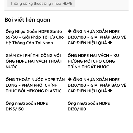
Thông số kỹ thuật ống nhựa HDPE
Bài viết liên quan
Ống Nhựa Xoắn HDPE Santo
🔶 ỐNG NHỰA XOẮN HDPE
65/50 – Giải Pháp Tối Ưu Cho
D130/100 – GIẢI PHÁP BẢO VỆ
Hệ Thống Cáp Tại Nhơn
CÁP ĐIỆN HIỆU QUẢ 🔶
Trạch, Đồng Nai
GIẢM CHI PHÍ THI CÔNG VỚI
ỐNG HDPE HAI VÁCH – XU
ỐNG HDPE HAI VÁCH THOÁT
HƯỚNG MỚI CHO CÔNG
NƯỚC
TRÌNH THOÁT NƯỚC
ỐNG THOÁT NƯỚC HDPE TÂN
🔶 ỐNG NHỰA XOẮN HDPE
LONG – PHÂN PHỐI CHÍNH
D130/100 – GIẢI PHÁP BẢO VỆ
THỨC BỞI MEKONG PLASTIC
CÁP ĐIỆN HIỆU QUẢ 🔶
Ống nhựa xoắn HDPE
Ống nhựa xoắn HDPE
D195/150
D130/100