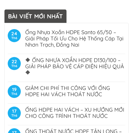
BÀI VIẾT MỚI NHẤT
Ống Nhựa Xoắn HDPE Santo 65/50 –
24
Giải Pháp Tối Ưu Cho Hệ Thống Cáp Tại
Th6
Nhơn Trạch, Đồng Nai
🔶 ỐNG NHỰA XOẮN HDPE D130/100 –
22
GIẢI PHÁP BẢO VỆ CÁP ĐIỆN HIỆU QUẢ
Th6
🔶
GIẢM CHI PHÍ THI CÔNG VỚI ỐNG
19
HDPE HAI VÁCH THOÁT NƯỚC
Th6
ỐNG HDPE HAI VÁCH – XU HƯỚNG MỚI
17
CHO CÔNG TRÌNH THOÁT NƯỚC
Th6
ỐNG THOÁT NƯỚC HDPE TÂN LONG –
17