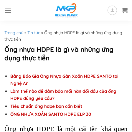
Skip
to
content
Trang chủ
»
Tin tức
»
Ống nhựa HDPE là gì và những ứng dụng
thực tiễn
Ống nhựa HDPE là gì và những ứng
dụng thực tiễn
Bảng Báo Giá Ống Nhựa Gân Xoắn HDPE SANTO tại
Nghệ An
Làm thế nào để đảm bảo mối hàn đối đầu của ống
HDPE đúng yêu cầu?
Tiêu chuẩn ống hdpe bạn cần biết
ỐNG NHỰA XOẮN SANTO HDPE ELP 30
Ống nhựa HDPE là một cái tên khá quen