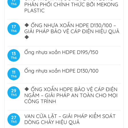
PHÂN PHỐI CHÍNH THỨC BỞI MEKONG
Th6
PLASTIC
🔶 ỐNG NHỰA XOẮN HDPE D130/100 –
17
GIẢI PHÁP BẢO VỆ CÁP ĐIỆN HIỆU QUẢ
Th6
🔶
Ống nhựa xoắn HDPE D195/150
13
Th6
Ống nhựa xoắn HDPE D130/100
11
Th6
🔶 ỐNG XOẮN HDPE BẢO VỆ CÁP ĐIỆN
29
NGẦM – GIẢI PHÁP AN TOÀN CHO MỌI
Th5
CÔNG TRÌNH
VAN CỬA LẬT – GIẢI PHÁP KIỂM SOÁT
27
DÒNG CHẢY HIỆU QUẢ
Th5