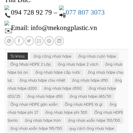
094 728 92 79 –
077 807 3073
Email: info@mekongplastic.vn
Từ khóa:
ống cống nhựa hdpe
ống nhựa cuộn hdpe
Ống Nhựa HDPE 2 Lớp
ống nhựa hdpe 2 vách
ống nhựa
hdpe ba an
ống nhựa hdpe cấp nước
ống nhựa hdpe chịu
lực
ống nhựa hdpe chịu nhiệt
ống nhựa hdpe d110
ống
nhựa hdpe d200
ống nhựa hdpe d300
ống nhựa hdpe
d32/25
ống nhựa hdpe d50
ống nhựa hdpe d65/50
Ống nhựa HDPE gân xoắn
Ống nhựa HDPE là gì
ống
nhựa hdpe phi 27
ống nhựa hdpe phi 300
Ống nhựa HDPE
Santo
ống nhựa hdpe trơn
ống nhựa xoắn hdpe 130/100
ống nhựa xoắn hdpe 195/150
quy cách ống nhựa hdpe