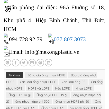
Văn phòng đại điện: 96A Đường số 18,
Khu phố 4, Hiệp Bình Chánh, Thủ Đức,
HCM
094 728 92 79 –
077 807 3073
Email: info@mekongplastic.vn
Từ khóa:
Bảng giá ống nhựa HDPE
Báo giá ống nhựa
HDPE
Các loại ống nhựa HDPE
Các loại ống PE
Giá ống
nhựa HDPE
HDPE và LDPE
Kéo LDPE
Nhựa LDPE
Ống LDPE là gì
Ống nhựa HDPE là gì
ống nhựa hdpe phi
27
ống nhựa hdpe phi 300
Ống nhựa HDPE phi 60
Ống
nhựa HDPE và LDPE
Ống nhựa LDPE
So sánh ống HDPE và