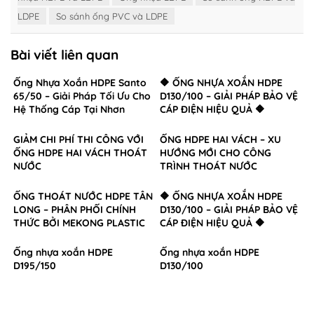
LDPE
So sánh ống PVC và LDPE
Bài viết liên quan
Ống Nhựa Xoắn HDPE Santo
🔶 ỐNG NHỰA XOẮN HDPE
65/50 – Giải Pháp Tối Ưu Cho
D130/100 – GIẢI PHÁP BẢO VỆ
Hệ Thống Cáp Tại Nhơn
CÁP ĐIỆN HIỆU QUẢ 🔶
Trạch, Đồng Nai
GIẢM CHI PHÍ THI CÔNG VỚI
ỐNG HDPE HAI VÁCH – XU
ỐNG HDPE HAI VÁCH THOÁT
HƯỚNG MỚI CHO CÔNG
NƯỚC
TRÌNH THOÁT NƯỚC
ỐNG THOÁT NƯỚC HDPE TÂN
🔶 ỐNG NHỰA XOẮN HDPE
LONG – PHÂN PHỐI CHÍNH
D130/100 – GIẢI PHÁP BẢO VỆ
THỨC BỞI MEKONG PLASTIC
CÁP ĐIỆN HIỆU QUẢ 🔶
Ống nhựa xoắn HDPE
Ống nhựa xoắn HDPE
D195/150
D130/100