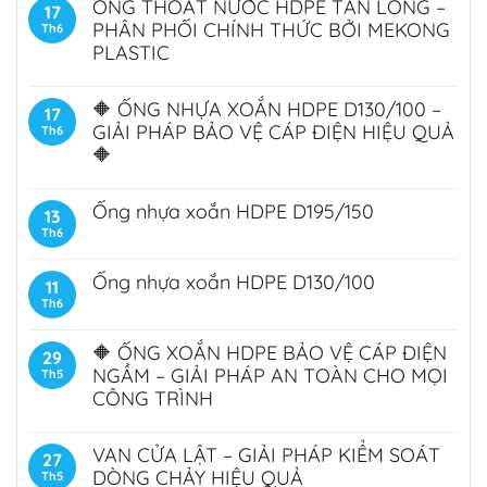
ỐNG THOÁT NƯỚC HDPE TÂN LONG –
17
PHÂN PHỐI CHÍNH THỨC BỞI MEKONG
Th6
PLASTIC
🔶 ỐNG NHỰA XOẮN HDPE D130/100 –
17
GIẢI PHÁP BẢO VỆ CÁP ĐIỆN HIỆU QUẢ
Th6
🔶
Ống nhựa xoắn HDPE D195/150
13
Th6
Ống nhựa xoắn HDPE D130/100
11
Th6
🔶 ỐNG XOẮN HDPE BẢO VỆ CÁP ĐIỆN
29
NGẦM – GIẢI PHÁP AN TOÀN CHO MỌI
Th5
CÔNG TRÌNH
VAN CỬA LẬT – GIẢI PHÁP KIỂM SOÁT
27
DÒNG CHẢY HIỆU QUẢ
Th5