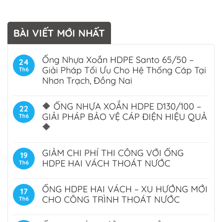
BÀI VIẾT MỚI NHẤT
Ống Nhựa Xoắn HDPE Santo 65/50 –
24
Giải Pháp Tối Ưu Cho Hệ Thống Cáp Tại
Th6
Nhơn Trạch, Đồng Nai
🔶 ỐNG NHỰA XOẮN HDPE D130/100 –
22
GIẢI PHÁP BẢO VỆ CÁP ĐIỆN HIỆU QUẢ
Th6
🔶
GIẢM CHI PHÍ THI CÔNG VỚI ỐNG
19
HDPE HAI VÁCH THOÁT NƯỚC
Th6
ỐNG HDPE HAI VÁCH – XU HƯỚNG MỚI
17
CHO CÔNG TRÌNH THOÁT NƯỚC
Th6