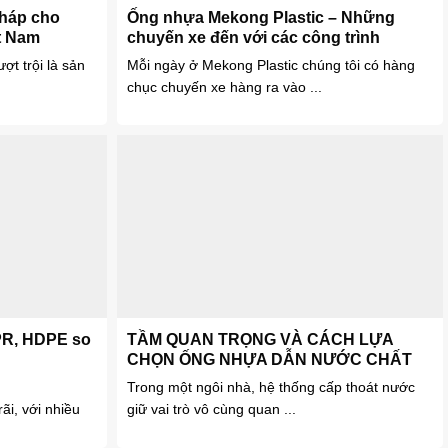
pháp cho
Ống nhựa Mekong Plastic – Những
ệt Nam
chuyến xe đến với các công trình
ợt trội là sản
Mỗi ngày ở Mekong Plastic chúng tôi có hàng
chục chuyến xe hàng ra vào ...
PR, HDPE so
TẦM QUAN TRỌNG VÀ CÁCH LỰA
CHỌN ỐNG NHỰA DẪN NƯỚC CHẤT
LƯỢNG
Trong một ngôi nhà, hệ thống cấp thoát nước
i, với nhiều
giữ vai trò vô cùng quan ...