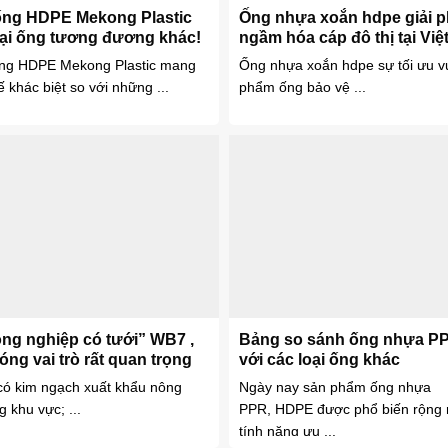
 ống HDPE Mekong Plastic
Ống nhựa xoắn hdpe giải 
oại ống tương đương khác!
ngầm hóa cáp đô thị tại Vi
ống HDPE Mekong Plastic mang
Ống nhựa xoắn hdpe sự tối ưu vư
ế khác biệt so với những ...
phẩm ống bảo vệ ...
ông nghiệp có tưới” WB7 ,
Bảng so sánh ống nhựa P
g vai trò rất quan trọng
với các loại ống khác
có kim ngạch xuất khẩu nông
Ngày nay sản phẩm ống nhựa
g khu vực; ...
PPR, HDPE được phổ biến rộng rã
tính năng ưu ...