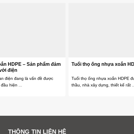
oắn HDPE – Sản phẩm đảm
Tuổi thọ ống nhựa xoắn H
với điện
àn điện đang là vấn đề được
Tuổi thọ ống nhựa xoắn HDPE đ
đầu hiện ...
thầu, nhà xây dựng, thiết kế rất ..
THÔNG TIN LIÊN HỆ