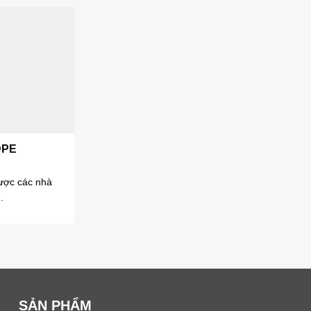
DPE
ược các nhà
.
SẢN PHẨM