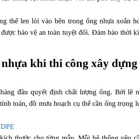
ng thể len lỏi vào bên trong ống nhựa xoắn 
được bảo vệ an toàn tuyệt đối. Đảm bảo thời k
 nhựa khi thi công xây dựng
hàng đầu quyết định chất lượng ống. Bởi lẽ 
tính toán, đồ mưu hoạch cụ thể cần ống trọng 
 HDPE
g kích thước cho từng mẫu. Mỗi hệ thống yêu c