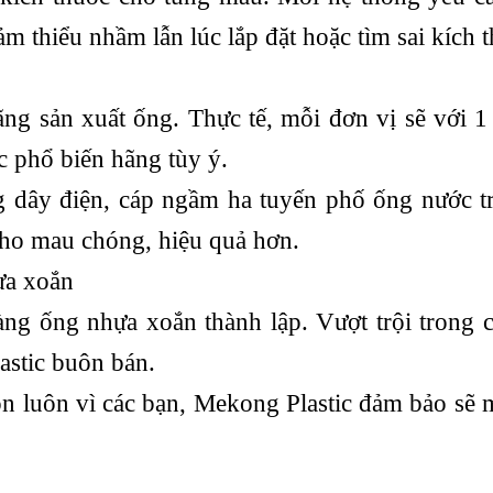
m thiểu nhầm lẫn lúc lắp đặt hoặc tìm sai kích 
ãng sản xuất ống. Thực tế, mỗi đơn vị sẽ với 
c phổ biến hãng tùy ý.
g dây điện, cáp ngầm ha tuyến phố ống nước t
cho mau chóng, hiệu quả hơn.
ựa xoắn
hàng ống nhựa xoắn thành lập. Vượt trội trong 
stic buôn bán.
uôn luôn vì các bạn, Mekong Plastic đảm bảo sẽ