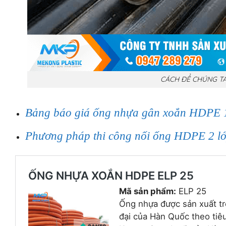
CÁCH ĐỂ CHÚNG T
Bảng báo giá ống nhựa gân xoắn HDPE 1
Phương pháp thi công nối ống HDPE 2 lớ