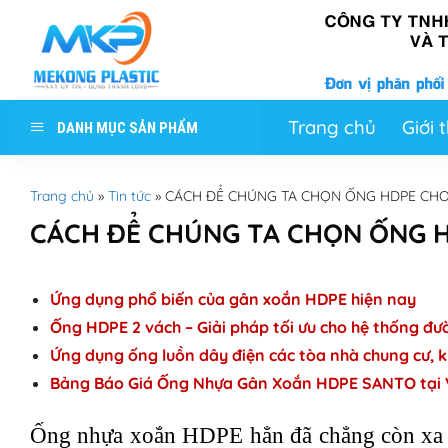
Skip
to
content
Trang chủ
Giới 
DANH MỤC SẢN PHẨM
Trang chủ
»
Tin tức
»
CÁCH ĐỂ CHÚNG TA CHỌN ỐNG HDPE CHO
CÁCH ĐỂ CHÚNG TA CHỌN ỐNG 
Ứng dụng phổ biến của gân xoắn HDPE hiện nay
Ống HDPE 2 vách – Giải pháp tối ưu cho hệ thống đư
Ứng dụng ống luồn dây điện các tòa nhà chung cư, kh
Bảng Báo Giá Ống Nhựa Gân Xoắn HDPE SANTO tại 
Ống nhựa xoắn HDPE hẳn đã chẳng còn xa lạ