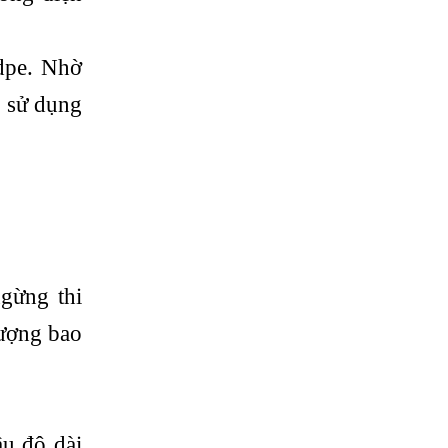
hdpe. Nhờ
ì sử dụng
ngừng thi
lượng bao
ầu độ dài