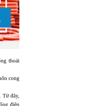
ng thoát
 uốn cong
. Từ đây,
hống điện