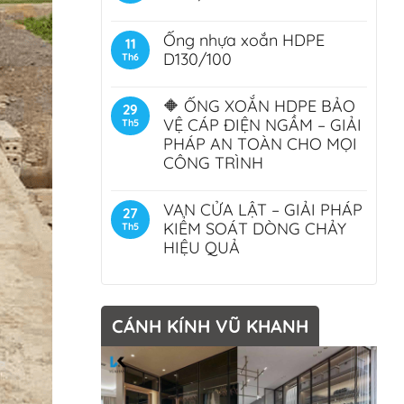
Ống nhựa xoắn HDPE
11
D130/100
Th6
🔶 ỐNG XOẮN HDPE BẢO
29
VỆ CÁP ĐIỆN NGẦM – GIẢI
Th5
PHÁP AN TOÀN CHO MỌI
CÔNG TRÌNH
VAN CỬA LẬT – GIẢI PHÁP
27
KIỂM SOÁT DÒNG CHẢY
Th5
HIỆU QUẢ
CÁNH KÍNH VŨ KHANH