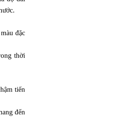
thước.
1 màu đặc
rong thời
chậm tiến
 mang đến