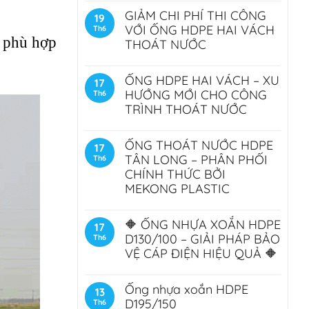
GIẢM CHI PHÍ THI CÔNG
19
VỚI ỐNG HDPE HAI VÁCH
Th6
g phù hợp
THOÁT NƯỚC
ỐNG HDPE HAI VÁCH – XU
17
HƯỚNG MỚI CHO CÔNG
Th6
TRÌNH THOÁT NƯỚC
ỐNG THOÁT NƯỚC HDPE
17
TÂN LONG – PHÂN PHỐI
Th6
CHÍNH THỨC BỞI
MEKONG PLASTIC
🔶 ỐNG NHỰA XOẮN HDPE
17
D130/100 – GIẢI PHÁP BẢO
Th6
VỆ CÁP ĐIỆN HIỆU QUẢ 🔶
Ống nhựa xoắn HDPE
13
D195/150
Th6