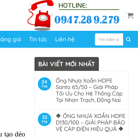
Tìm
ảng giá
Tin tức
Liên hệ
kiếm:
BÀI VIẾT MỚI NHẤT
Ống Nhựa Xoắn HDPE
24
Santo 65/50 – Giải Pháp
Th6
Tối Ưu Cho Hệ Thống Cáp
Tại Nhơn Trạch, Đồng Nai
🔶 ỐNG NHỰA XOẮN HDPE
22
D130/100 – GIẢI PHÁP BẢO
Th6
VỆ CÁP ĐIỆN HIỆU QUẢ 🔶
u tạo dẻo