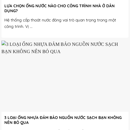
LỰA CHỌN ỐNG NƯỚC NÀO CHO CÔNG TRÌNH NHÀ Ở DÂN
DỤNG?
Hệ thống cấp thoát nước đóng vai trò quan trọng trong một
công trình. Vị ...
3 LOẠI ỐNG NHỰA ĐẢM BẢO NGUỒN NƯỚC SẠCH BẠN KHÔNG
NÊN BỎ QUA