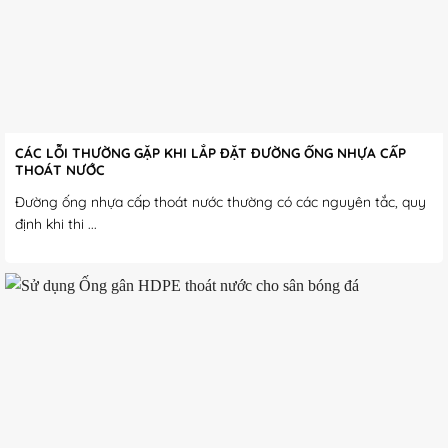
CÁC LỖI THƯỜNG GẶP KHI LẮP ĐẶT ĐƯỜNG ỐNG NHỰA CẤP
THOÁT NƯỚC
Đường ống nhựa cấp thoát nước thường có các nguyên tắc, quy
định khi thi ...