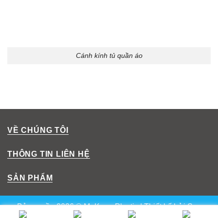
Cánh kính tủ quần áo
VỀ CHÚNG TÔI
THÔNG TIN LIÊN HỆ
SẢN PHẨM
Bản quyền 2026 © MeKong Plastic | Thiết kế bởi
Sun