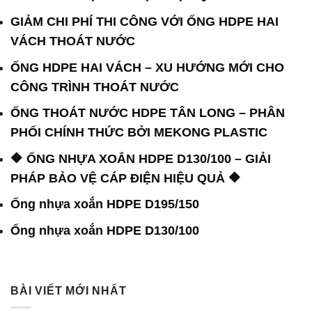
GIẢM CHI PHÍ THI CÔNG VỚI ỐNG HDPE HAI
VÁCH THOÁT NƯỚC
ỐNG HDPE HAI VÁCH – XU HƯỚNG MỚI CHO
CÔNG TRÌNH THOÁT NƯỚC
ỐNG THOÁT NƯỚC HDPE TÂN LONG – PHÂN
PHỐI CHÍNH THỨC BỞI MEKONG PLASTIC
🔶 ỐNG NHỰA XOẮN HDPE D130/100 – GIẢI
PHÁP BẢO VỆ CÁP ĐIỆN HIỆU QUẢ 🔶
Ống nhựa xoắn HDPE D195/150
Ống nhựa xoắn HDPE D130/100
BÀI VIẾT MỚI NHẤT