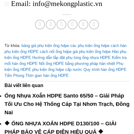
Email: info@mekongplastic.vn
Từ khóa:
bảng giá phụ kiện ống hdpe
các phụ kiện ống hdpe
cách hàn
phụ kiện ống HDPE
cách nối ống hdpe
giá phụ kiện ống hdpe
Hàn phụ
kiện ống HDPE
Hướng dẫn lắp đặt phụ tùng ống nhựa HDPE
Kiểm tra
mối hàn ống HDPE
Nối ống HDPE bằng phương pháp hàn nhiệt
Phụ
kiện ống HDPE
phụ kiện ống hdpe cấp nước
Quy trình hàn ống HDPE
Tiền Phong
Thời gian hàn ống HDPE
Bài viết liên quan
Ống Nhựa Xoắn HDPE Santo 65/50 – Giải Pháp
Tối Ưu Cho Hệ Thống Cáp Tại Nhơn Trạch, Đồng
Nai
🔶 ỐNG NHỰA XOẮN HDPE D130/100 – GIẢI
PHÁP BẢO VỆ CÁP ĐIỆN HIỆU QUẢ 🔶