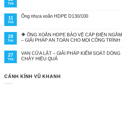
Th6
Ống nhựa xoắn HDPE D130/100
11
Th6
🔶 ỐNG XOẮN HDPE BẢO VỆ CÁP ĐIỆN NGẦM
29
– GIẢI PHÁP AN TOÀN CHO MỌI CÔNG TRÌNH
Th5
VAN CỬA LẬT – GIẢI PHÁP KIỂM SOÁT DÒNG
27
CHẢY HIỆU QUẢ
Th5
CÁNH KÍNH VŨ KHANH