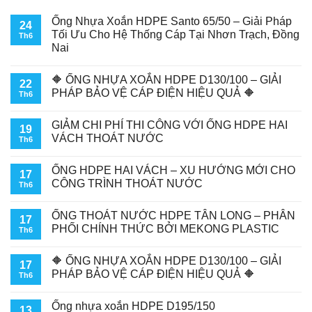
Ống Nhựa Xoắn HDPE Santo 65/50 – Giải Pháp
24
Tối Ưu Cho Hệ Thống Cáp Tại Nhơn Trạch, Đồng
Th6
Nai
🔶 ỐNG NHỰA XOẮN HDPE D130/100 – GIẢI
22
PHÁP BẢO VỆ CÁP ĐIỆN HIỆU QUẢ 🔶
Th6
GIẢM CHI PHÍ THI CÔNG VỚI ỐNG HDPE HAI
19
VÁCH THOÁT NƯỚC
Th6
ỐNG HDPE HAI VÁCH – XU HƯỚNG MỚI CHO
17
CÔNG TRÌNH THOÁT NƯỚC
Th6
ỐNG THOÁT NƯỚC HDPE TÂN LONG – PHÂN
17
PHỐI CHÍNH THỨC BỞI MEKONG PLASTIC
Th6
🔶 ỐNG NHỰA XOẮN HDPE D130/100 – GIẢI
17
PHÁP BẢO VỆ CÁP ĐIỆN HIỆU QUẢ 🔶
Th6
Ống nhựa xoắn HDPE D195/150
13