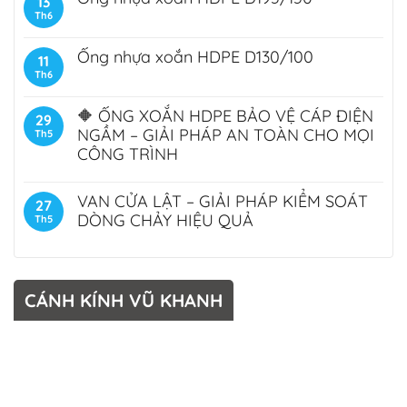
13
Th6
Ống nhựa xoắn HDPE D130/100
11
Th6
🔶 ỐNG XOẮN HDPE BẢO VỆ CÁP ĐIỆN
29
NGẦM – GIẢI PHÁP AN TOÀN CHO MỌI
Th5
CÔNG TRÌNH
VAN CỬA LẬT – GIẢI PHÁP KIỂM SOÁT
27
DÒNG CHẢY HIỆU QUẢ
Th5
CÁNH KÍNH VŨ KHANH