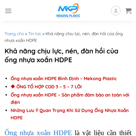
Skip
to
content
Trang chủ
»
Tin tức
»
Khả năng chịu lực, nén, đàn hồi của ống
nhựa xoắn HDPE
Khả năng chịu lực, nén, đàn hồi của
ống nhựa xoắn HDPE
Ống nhựa xoắn HDPE Bình Định – Mekong Plastic
🔶 ỐNG TỔ HỢP COD 3 – 5 – 7 LÕI
Ống nhựa xoắn HDPE – Sản phẩm đảm bảo an toàn với
điện
Những Lưu Ý Quan Trọng Khi Sử Dụng Ống Nhựa Xoắn
HDPE
Ống nhựa xoắn HDPE
là vật liệu cần thiết