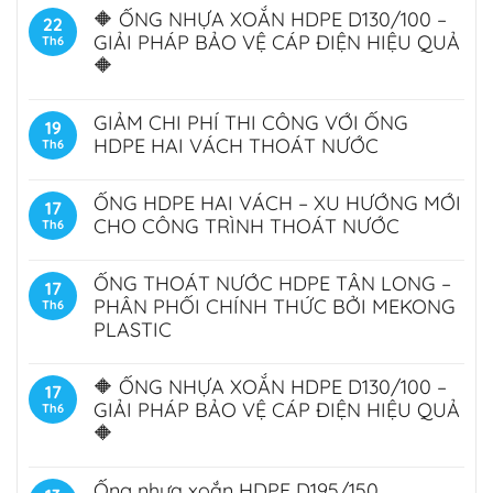
🔶 ỐNG NHỰA XOẮN HDPE D130/100 –
22
GIẢI PHÁP BẢO VỆ CÁP ĐIỆN HIỆU QUẢ
Th6
🔶
GIẢM CHI PHÍ THI CÔNG VỚI ỐNG
19
HDPE HAI VÁCH THOÁT NƯỚC
Th6
ỐNG HDPE HAI VÁCH – XU HƯỚNG MỚI
17
CHO CÔNG TRÌNH THOÁT NƯỚC
Th6
ỐNG THOÁT NƯỚC HDPE TÂN LONG –
17
PHÂN PHỐI CHÍNH THỨC BỞI MEKONG
Th6
PLASTIC
🔶 ỐNG NHỰA XOẮN HDPE D130/100 –
17
GIẢI PHÁP BẢO VỆ CÁP ĐIỆN HIỆU QUẢ
Th6
🔶
Ống nhựa xoắn HDPE D195/150