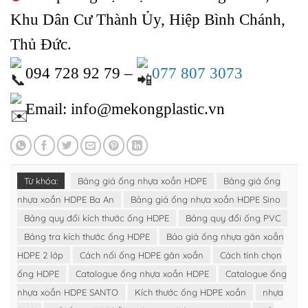
Khu Dân Cư Thành Ủy, Hiệp Bình Chánh,
Thủ Đức.
094 728 92 79 –
077 807 3073
Email: info@mekongplastic.vn
Từ khóa:
Bảng giá ống nhựa xoắn HDPE
Bảng giá ống
nhựa xoắn HDPE Ba An
Bảng giá ống nhựa xoắn HDPE Sino
Bảng quy đổi kích thước ống HDPE
Bảng quy đổi ống PVC
Bảng tra kích thước ống HDPE
Báo giá ống nhựa gân xoắn
HDPE 2 lớp
Cách nối ống HDPE gân xoắn
Cách tính chọn
ống HDPE
Catalogue ống nhựa xoắn HDPE
Catalogue ống
nhựa xoắn HDPE SANTO
Kích thước ống HDPE xoắn
nhựa