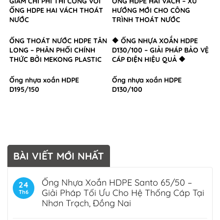
GIẢM CHI PHÍ THI CÔNG VỚI
ỐNG HDPE HAI VÁCH – XU
ỐNG HDPE HAI VÁCH THOÁT
HƯỚNG MỚI CHO CÔNG
NƯỚC
TRÌNH THOÁT NƯỚC
ỐNG THOÁT NƯỚC HDPE TÂN
🔶 ỐNG NHỰA XOẮN HDPE
LONG – PHÂN PHỐI CHÍNH
D130/100 – GIẢI PHÁP BẢO VỆ
THỨC BỞI MEKONG PLASTIC
CÁP ĐIỆN HIỆU QUẢ 🔶
Ống nhựa xoắn HDPE
Ống nhựa xoắn HDPE
D195/150
D130/100
BÀI VIẾT MỚI NHẤT
Ống Nhựa Xoắn HDPE Santo 65/50 –
24
Giải Pháp Tối Ưu Cho Hệ Thống Cáp Tại
Th6
Nhơn Trạch, Đồng Nai