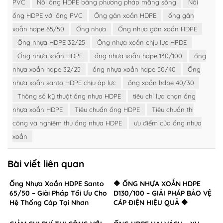
PVC
Nối ống HDPE bằng phương pháp măng sông
Nối
ống HDPE với ống PVC
Ống gân xoắn HDPE
ống gân
xoắn hdpe 65/50
Ống nhựa
Ống nhựa gân xoắn HDPE
Ống nhựa HDPE 32/25
Ống nhựa xoắn chịu lực HPDE
Ống nhựa xoắn HDPE
ống nhựa xoắn hdpe 130/100
ống
nhựa xoắn hdpe 32/25
ống nhựa xoắn hdpe 50/40
Ống
nhựa xoắn santo HDPE chịu áp lực
ống xoắn hdpe 40/30
Thông số kỹ thuật ống nhựa HDPE
tiêu chí lựa chọn ống
nhựa xoắn HDPE
Tiêu chuẩn ống HDPE
Tiêu chuẩn thi
công và nghiệm thu ống nhựa HDPE
ưu điểm của ống nhựa
xoắn
Bài viết liên quan
Ống Nhựa Xoắn HDPE Santo
🔶 ỐNG NHỰA XOẮN HDPE
65/50 – Giải Pháp Tối Ưu Cho
D130/100 – GIẢI PHÁP BẢO VỆ
Hệ Thống Cáp Tại Nhơn
CÁP ĐIỆN HIỆU QUẢ 🔶
Trạch, Đồng Nai