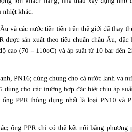
lượng lớn khách hàng, nhà thầu xây dựng nhờ 
u nhiệt khác.
Âu và các nước tiên tiến trên thế giới đã thay th
được sản xuất theo tiêu chuẩn châu Âu, đặc b
độ cao (70 – 110oC) và áp suất từ 10 bar đến 2
ạnh, PN16; dùng chung cho cả nước lạnh và n
dùng cho các trường hợp đặc biệt chịu áp suấ
ại ống PPR thông dụng nhất là loại PN10 và 
hác; ống PPR chỉ có thể kết nối bằng phương