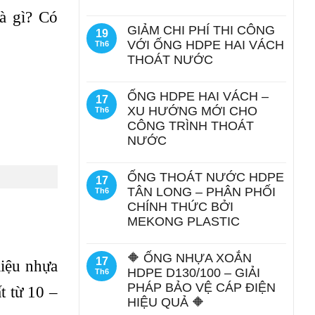
à gì? Có
GIẢM CHI PHÍ THI CÔNG
19
VỚI ỐNG HDPE HAI VÁCH
Th6
THOÁT NƯỚC
ỐNG HDPE HAI VÁCH –
17
XU HƯỚNG MỚI CHO
Th6
CÔNG TRÌNH THOÁT
NƯỚC
ỐNG THOÁT NƯỚC HDPE
17
TÂN LONG – PHÂN PHỐI
Th6
CHÍNH THỨC BỞI
MEKONG PLASTIC
🔶 ỐNG NHỰA XOẮN
17
liệu nhựa
HDPE D130/100 – GIẢI
Th6
PHÁP BẢO VỆ CÁP ĐIỆN
t từ 10 –
HIỆU QUẢ 🔶