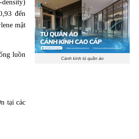
-density)
0,93 đến
lene mật
 ống luồn
Cánh kính tủ quần áo
n tại các