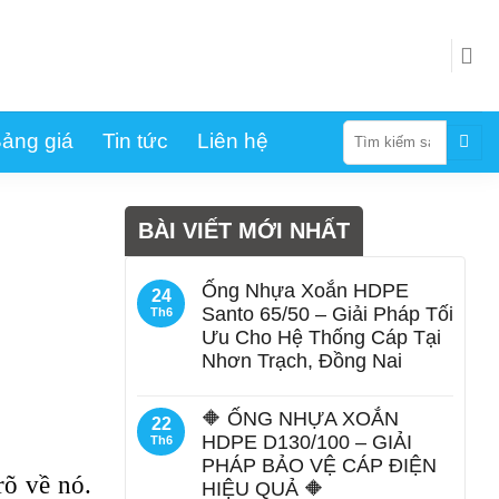
Tìm
ảng giá
Tin tức
Liên hệ
kiếm:
BÀI VIẾT MỚI NHẤT
Ống Nhựa Xoắn HDPE
24
Santo 65/50 – Giải Pháp Tối
Th6
Ưu Cho Hệ Thống Cáp Tại
Nhơn Trạch, Đồng Nai
🔶 ỐNG NHỰA XOẮN
22
HDPE D130/100 – GIẢI
Th6
PHÁP BẢO VỆ CÁP ĐIỆN
rõ về nó.
HIỆU QUẢ 🔶