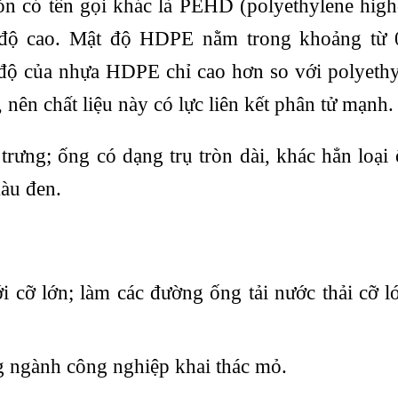
n có tên gọi khác là PEHD (polyethylene high
ật độ cao. Mật độ HDPE nằm trong khoảng từ 
ộ của nhựa HDPE chỉ cao hơn so với polyethy
ên chất liệu này có lực liên kết phân tử mạnh.
rưng; ống có dạng trụ tròn dài, khác hẳn loại
àu đen.
 cỡ lớn; làm các đường ống tải nước thải cỡ lớ
g ngành công nghiệp khai thác mỏ.