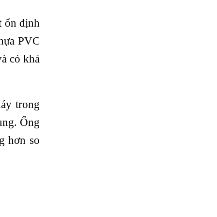
t ổn định
 nhựa PVC
và có khả
áy trong
dụng. Ống
g hơn so