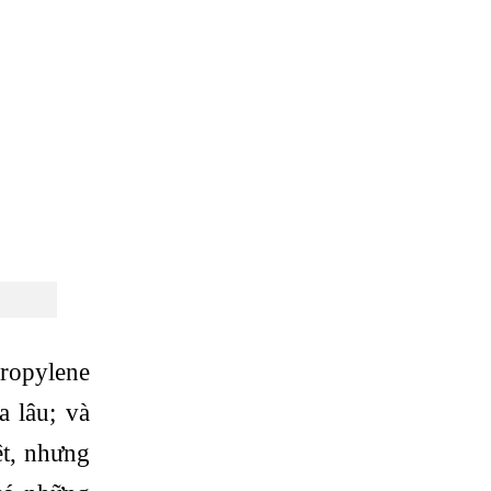
ropylene
 lâu; và
ệt, nhưng