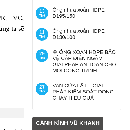
Ống nhựa xoắn HDPE
13
D195/150
Th6
PPR, PVC,
úng ta sẽ
Ống nhựa xoắn HDPE
11
D130/100
Th6
🔶 ỐNG XOẮN HDPE BẢO
29
VỆ CÁP ĐIỆN NGẦM –
Th5
GIẢI PHÁP AN TOÀN CHO
MỌI CÔNG TRÌNH
VAN CỬA LẬT – GIẢI
27
PHÁP KIỂM SOÁT DÒNG
Th5
CHẢY HIỆU QUẢ
CÁNH KÍNH VŨ KHANH