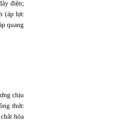
ây điện;
h (áp lực
cáp quang
ứng chịu
ông thức
 chất hóa