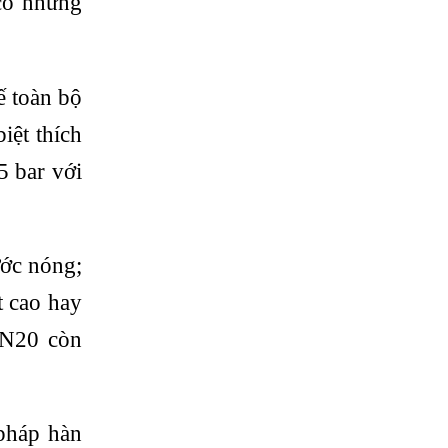
có những
ế toàn bộ
iệt thích
5 bar với
ước nóng;
t cao hay
PN20 còn
 pháp hàn