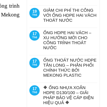
ông trình
GIẢM CHI PHÍ THI CÔNG
19
, Mekong
VỚI ỐNG HDPE HAI VÁCH
Th6
THOÁT NƯỚC
ỐNG HDPE HAI VÁCH –
17
XU HƯỚNG MỚI CHO
Th6
CÔNG TRÌNH THOÁT
NƯỚC
ỐNG THOÁT NƯỚC HDPE
17
TÂN LONG – PHÂN PHỐI
Th6
CHÍNH THỨC BỞI
MEKONG PLASTIC
🔶 ỐNG NHỰA XOẮN
17
HDPE D130/100 – GIẢI
Th6
PHÁP BẢO VỆ CÁP ĐIỆN
HIỆU QUẢ 🔶