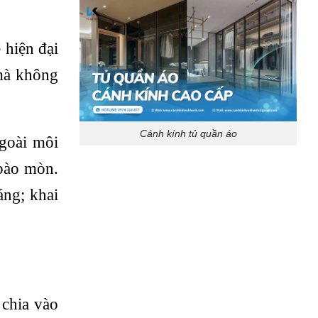
 hiện đại
 mà không
Cánh kính tủ quần áo
ngoài môi
 bào mòn.
áng; khai
 chia vào