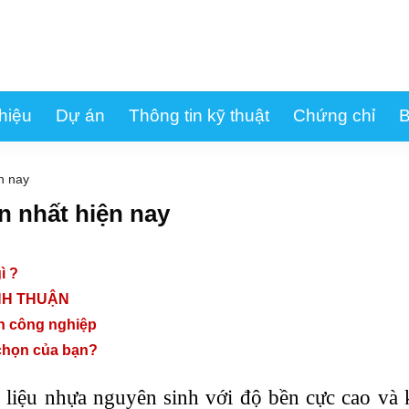
thiệu
Dự án
Thông tin kỹ thuật
Chứng chỉ
B
n nay
 nhất hiện nay
ì ?
ÌNH THUẬN
h công nghiệp
 chọn của bạn?
liệu nhựa nguyên sinh với độ bền cực cao và