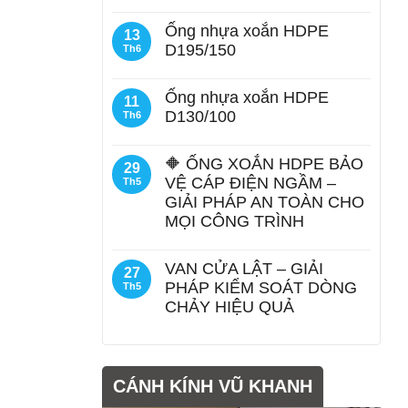
Ống nhựa xoắn HDPE
13
D195/150
Th6
Ống nhựa xoắn HDPE
11
D130/100
Th6
🔶 ỐNG XOẮN HDPE BẢO
29
VỆ CÁP ĐIỆN NGẦM –
Th5
GIẢI PHÁP AN TOÀN CHO
MỌI CÔNG TRÌNH
VAN CỬA LẬT – GIẢI
27
PHÁP KIỂM SOÁT DÒNG
Th5
CHẢY HIỆU QUẢ
CÁNH KÍNH VŨ KHANH