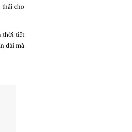
 thải cho
thời tiết
an dài mà