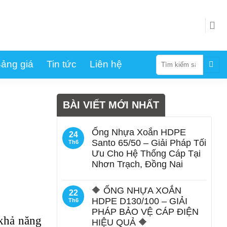
Tìm
ảng giá
Tin tức
Liên hệ
kiếm:
BÀI VIẾT MỚI NHẤT
Ống Nhựa Xoắn HDPE
24
Santo 65/50 – Giải Pháp Tối
Th6
Ưu Cho Hệ Thống Cáp Tại
Nhơn Trạch, Đồng Nai
🔶 ỐNG NHỰA XOẮN
22
HDPE D130/100 – GIẢI
Th6
PHÁP BẢO VỆ CÁP ĐIỆN
 khả năng
HIỆU QUẢ 🔶