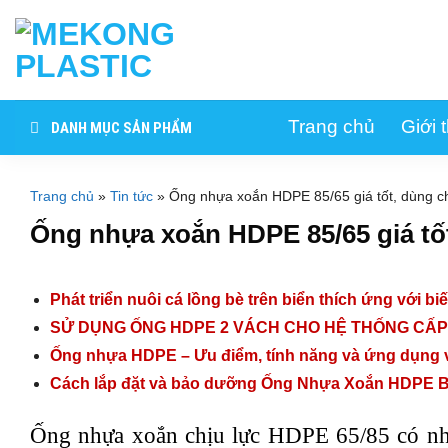
Skip
to
content
Trang chủ
Giới 
DANH MỤC SẢN PHẨM
Trang chủ
»
Tin tức
»
Ống nhựa xoắn HDPE 85/65 giá tốt, dùng ch
Ống nhựa xoắn HDPE 85/65 giá tốt
Phát triển nuôi cá lồng bè trên biển thích ứng với bi
SỬ DỤNG ỐNG HDPE 2 VÁCH CHO HỆ THỐNG CẤ
Ống nhựa HDPE – Ưu điểm, tính năng và ứng dụng v
Cách lắp đặt và bảo dưỡng Ống Nhựa Xoắn HDPE 
Ống nhựa xoắn chịu lực HDPE 65/85 có nhi