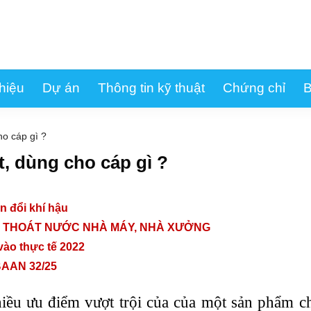
thiệu
Dự án
Thông tin kỹ thuật
Chứng chỉ
B
o cáp gì ?
, dùng cho cáp gì ?
ến đổi khí hậu
P THOÁT NƯỚC NHÀ MÁY, NHÀ XƯỞNG
ào thực tế 2022
BAAN 32/25
ều ưu điểm vượt trội của của một sản phẩm ch