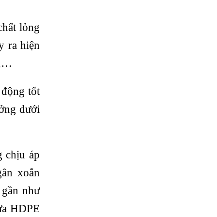
hất lỏng
y ra hiện
t,…
 động tốt
ưởng dưới
 chịu áp
gân xoắn
 gần như
nhựa HDPE