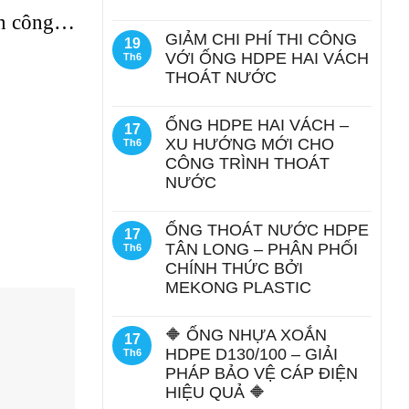
hân công…
GIẢM CHI PHÍ THI CÔNG
19
VỚI ỐNG HDPE HAI VÁCH
Th6
THOÁT NƯỚC
ỐNG HDPE HAI VÁCH –
17
XU HƯỚNG MỚI CHO
Th6
CÔNG TRÌNH THOÁT
NƯỚC
ỐNG THOÁT NƯỚC HDPE
17
TÂN LONG – PHÂN PHỐI
Th6
CHÍNH THỨC BỞI
MEKONG PLASTIC
🔶 ỐNG NHỰA XOẮN
17
HDPE D130/100 – GIẢI
Th6
PHÁP BẢO VỆ CÁP ĐIỆN
HIỆU QUẢ 🔶