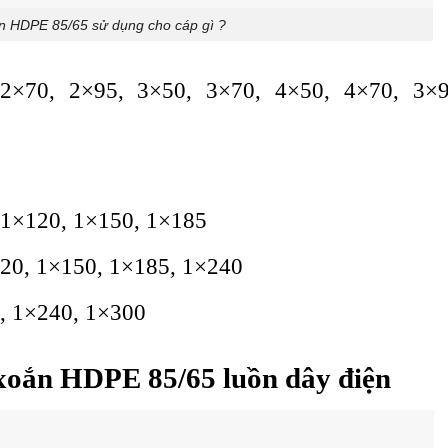
 HDPE 85/65 sử dụng cho cáp gì ?
 2×70, 2×95, 3×50, 3×70, 4×50, 4×70, 3×
, 1×120, 1×150, 1×185
120, 1×150, 1×185, 1×240
5, 1×240, 1×300
xoắn HDPE 85/65 luồn dây điện