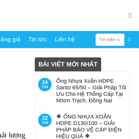
Tìm
ảng giá
Tin tức
Liên hệ
kiếm:
BÀI VIẾT MỚI NHẤT
Ống Nhựa Xoắn HDPE
24
Santo 65/50 – Giải Pháp Tối
Th6
Ưu Cho Hệ Thống Cáp Tại
Nhơn Trạch, Đồng Nai
🔶 ỐNG NHỰA XOẮN
22
HDPE D130/100 – GIẢI
Th6
PHÁP BẢO VỆ CÁP ĐIỆN
ất lượng
HIỆU QUẢ 🔶