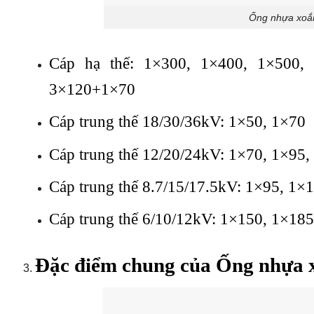
Ống nhựa xoắn
Cáp hạ thế: 1×300, 1×400, 1×500,
3×120+1×70
Cáp trung thế 18/30/36kV: 1×50, 1×70
Cáp trung thế 12/20/24kV: 1×70, 1×95
Cáp trung thế 8.7/15/17.5kV: 1×95, 1×
Cáp trung thế 6/10/12kV: 1×150, 1×18
Đặc điểm chung của Ống nhựa 