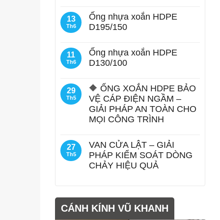
Ống nhựa xoắn HDPE
13
D195/150
Th6
Ống nhựa xoắn HDPE
11
D130/100
Th6
🔶 ỐNG XOẮN HDPE BẢO
29
VỆ CÁP ĐIỆN NGẦM –
Th5
GIẢI PHÁP AN TOÀN CHO
MỌI CÔNG TRÌNH
VAN CỬA LẬT – GIẢI
27
PHÁP KIỂM SOÁT DÒNG
Th5
CHẢY HIỆU QUẢ
CÁNH KÍNH VŨ KHANH