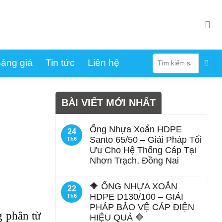
Tìm
ảng giá
Tin tức
Liên hệ
kiếm:
BÀI VIẾT MỚI NHẤT
Ống Nhựa Xoắn HDPE
24
Santo 65/50 – Giải Pháp Tối
Th6
Ưu Cho Hệ Thống Cáp Tại
Nhơn Trạch, Đồng Nai
🔶 ỐNG NHỰA XOẮN
22
HDPE D130/100 – GIẢI
Th6
PHÁP BẢO VỆ CÁP ĐIỆN
g phân từ
HIỆU QUẢ 🔶