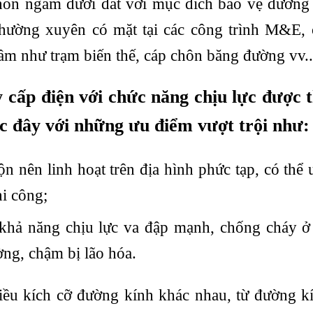
ôn ngầm dưới đất với mục đích bảo vệ đường 
 thường xuyên có mặt tại các công trình M&E,
ầm như trạm biến thế, cáp chôn băng đường vv.
ấp điện với chức năng chịu lực được t
 đây với những ưu điểm vượt trội như:
n nên linh hoạt trên địa hình phức tạp, có thể
hi công;
khả năng chịu lực va đập mạnh, chống cháy ở 
ờng, chậm bị lão hóa.
iều kích cỡ đường kính khác nhau, từ đường k