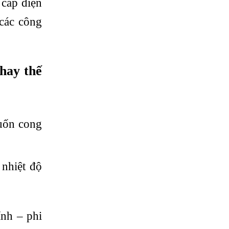
cáp điện
 các công
.
hay thế
 uốn cong
nhiệt độ
ính – phi