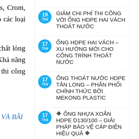
ts, Crom,
GIẢM CHI PHÍ THI CÔNG
19
 các loại
VỚI ỐNG HDPE HAI VÁCH
Th6
THOÁT NƯỚC
ỐNG HDPE HAI VÁCH –
17
chất lỏng
XU HƯỚNG MỚI CHO
Th6
CÔNG TRÌNH THOÁT
 Khả năng
NƯỚC
 thi công
ỐNG THOÁT NƯỚC HDPE
17
TÂN LONG – PHÂN PHỐI
Th6
CHÍNH THỨC BỞI
MEKONG PLASTIC
🔶 ỐNG NHỰA XOẮN
17
VÀ BÃI
HDPE D130/100 – GIẢI
Th6
PHÁP BẢO VỆ CÁP ĐIỆN
HIỆU QUẢ 🔶