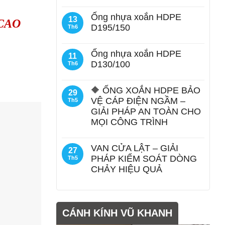
Ống nhựa xoắn HDPE
13
CAO
D195/150
Th6
Ống nhựa xoắn HDPE
11
D130/100
Th6
🔶 ỐNG XOẮN HDPE BẢO
29
VỆ CÁP ĐIỆN NGẦM –
Th5
GIẢI PHÁP AN TOÀN CHO
MỌI CÔNG TRÌNH
VAN CỬA LẬT – GIẢI
27
PHÁP KIỂM SOÁT DÒNG
Th5
CHẢY HIỆU QUẢ
CÁNH KÍNH VŨ KHANH