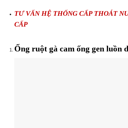
TƯ VẤN HỆ THỐNG CẤP THOÁT N
CẤP
Ống ruột gà cam ống gen luồn d