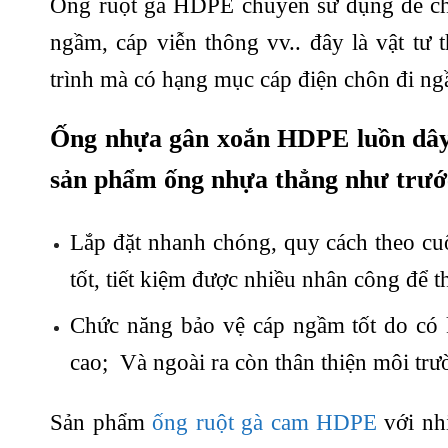
Ống ruột gà HDPE chuyên sử dụng để ch
ngầm, cáp viễn thông vv.. đây là vật tư
trình mà có hạng mục cáp điện chôn đi ng
Ống nhựa gân xoắn HDPE luồn dây c
sản phẩm ống nhựa thẳng như trước
Lắp đặt nhanh chóng, quy cách theo cuộ
tốt, tiết kiệm được nhiều nhân công để t
Chức năng bảo vệ cáp ngầm tốt do có 
cao; Và ngoài ra còn thân thiện môi trư
Sản phẩm
ống ruột gà cam HDPE
với nh