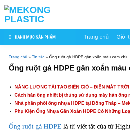
Skip
to
content
Trang chủ
Giới 
DANH MỤC SẢN PHẨM
Trang chủ
»
Tin tức
»
Ống ruột gà HDPE gân xoắn màu cam chịu 
Ống ruột gà HDPE gân xoắn màu 
NĂNG LƯỢNG TÁI TẠO ĐIỆN GIÓ – ĐIỆN MẶT TRỜ
Cách hàn ống nhiệt bị thủng sử dụng máy hàn ống 
Nhà phân phối ống nhựa HDPE tại Đồng Tháp – Mek
Phụ Kiện Ống Nhựa Gân Xoắn HDPE Có Những Loạ
Ống ruột gà HDPE
là từ viết tắt của từ Hig