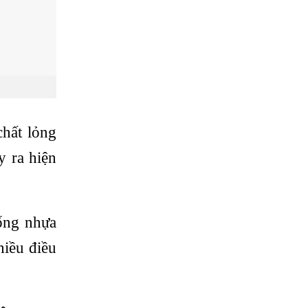
hất lỏng
y ra hiện
ống nhựa
hiều điều