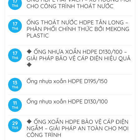
17
CHO CÔNG TRÌNH THOÁT NƯỚC
Th6
ỐNG THOÁT NƯỚC HDPE TÂN LONG –
17
PHÂN PHỐI CHÍNH THỨC BỞI MEKONG
Th6
PLASTIC
🔶 ỐNG NHỰA XOẮN HDPE D130/100 –
17
GIẢI PHÁP BẢO VỆ CÁP ĐIỆN HIỆU QUẢ
Th6
🔶
Ống nhựa xoắn HDPE D195/150
13
Th6
Ống nhựa xoắn HDPE D130/100
11
Th6
🔶 ỐNG XOẮN HDPE BẢO VỆ CÁP ĐIỆN
29
NGẦM – GIẢI PHÁP AN TOÀN CHO MỌI
Th5
CÔNG TRÌNH