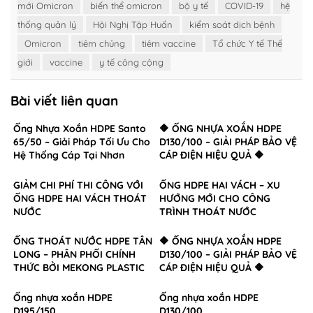
mới Omicron
biến thể omicron
bộ y tế
COVID-19
hệ
thống quản lý
Hội Nghị Tập Huấn
kiểm soát dịch bệnh
Omicron
tiêm chủng
tiêm vaccine
Tổ chức Y tế Thế
giới
vaccine
y tế công cộng
Bài viết liên quan
Ống Nhựa Xoắn HDPE Santo
🔶 ỐNG NHỰA XOẮN HDPE
65/50 – Giải Pháp Tối Ưu Cho
D130/100 – GIẢI PHÁP BẢO VỆ
Hệ Thống Cáp Tại Nhơn
CÁP ĐIỆN HIỆU QUẢ 🔶
Trạch, Đồng Nai
GIẢM CHI PHÍ THI CÔNG VỚI
ỐNG HDPE HAI VÁCH – XU
ỐNG HDPE HAI VÁCH THOÁT
HƯỚNG MỚI CHO CÔNG
NƯỚC
TRÌNH THOÁT NƯỚC
ỐNG THOÁT NƯỚC HDPE TÂN
🔶 ỐNG NHỰA XOẮN HDPE
LONG – PHÂN PHỐI CHÍNH
D130/100 – GIẢI PHÁP BẢO VỆ
THỨC BỞI MEKONG PLASTIC
CÁP ĐIỆN HIỆU QUẢ 🔶
Ống nhựa xoắn HDPE
Ống nhựa xoắn HDPE
D195/150
D130/100