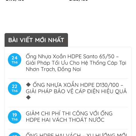
BÀI VIẾT MỚI NHẤT
Ống Nhựa Xoắn HDPE Santo 65/50 –
24
Giải Pháp Tối Ưu Cho Hệ Thống Cáp Tại
Th6
Nhơn Trạch, Đồng Nai
🔶 ỐNG NHỰA XOẮN HDPE D130/100 –
22
GIẢI PHÁP BẢO VỆ CÁP ĐIỆN HIỆU QUẢ
Th6
🔶
GIẢM CHI PHÍ THI CÔNG VỚI ỐNG
19
HDPE HAI VÁCH THOÁT NƯỚC
Th6
ỐNG HDPE HAI VÁCH – XU HƯỚNG MỚI