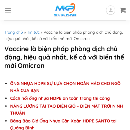
Skip
to
content
Trang chủ
»
Tin tức
»
Vaccine là biện pháp phòng dịch chủ động,
hiệu quả nhất, kể cả với biến thể mới Omicron
Vaccine là biện pháp phòng dịch chủ
động, hiệu quả nhất, kể cả với biến thể
mới Omicron
ỐNG NHỰA HDPE SỰ LỰA CHỌN HOÀN HẢO CHO NGÔI
NHÀ CỦA BẠN
Cách nối ống nhựa HDPE an toàn trong thi công
NĂNG LƯỢNG TÁI TẠO ĐIỆN GIÓ – ĐIỆN MẶT TRỜI NINH
THUẬN
Bảng Báo Giá Ống Nhựa Gân Xoắn HDPE SANTO tại
Quảng Bình