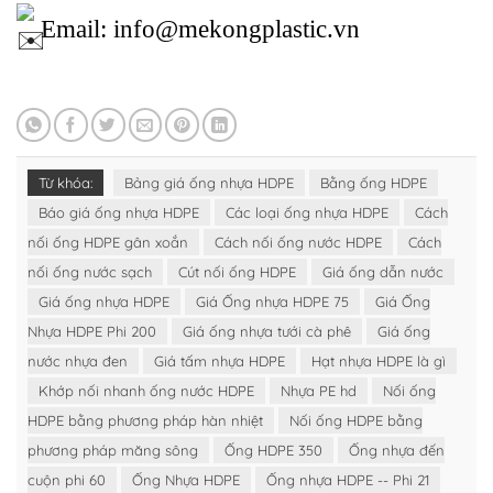
Email: info@mekongplastic.vn
Từ khóa:
Bảng giá ống nhựa HDPE
Bằng ống HDPE
Báo giá ống nhựa HDPE
Các loại ống nhựa HDPE
Cách
nối ống HDPE gân xoắn
Cách nối ống nước HDPE
Cách
nối ống nước sạch
Cút nối ống HDPE
Giá ống dẫn nước
Giá ống nhựa HDPE
Giá Ống nhựa HDPE 75
Giá Ống
Nhựa HDPE Phi 200
Giá ống nhựa tưới cà phê
Giá ống
nước nhựa đen
Giá tấm nhựa HDPE
Hạt nhựa HDPE là gì
Khớp nối nhanh ống nước HDPE
Nhựa PE hd
Nối ống
HDPE bằng phương pháp hàn nhiệt
Nối ống HDPE bằng
phương pháp măng sông
Ống HDPE 350
Ống nhựa đến
cuộn phi 60
Ống Nhựa HDPE
Ống nhựa HDPE -- Phi 21