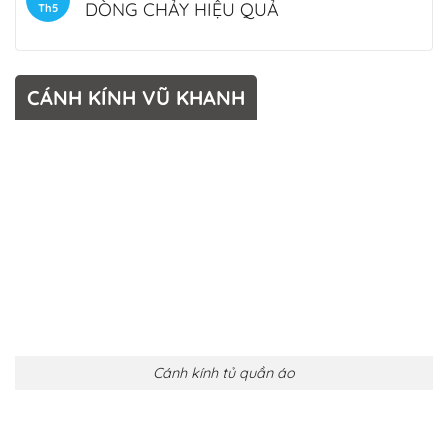
DÒNG CHẢY HIỆU QUẢ
Th5
CÁNH KÍNH VŨ KHANH
Cánh kính tủ quần áo