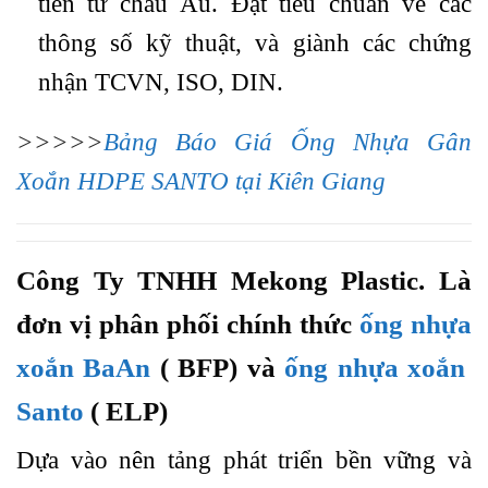
tiến từ châu Âu. Đạt tiêu chuẩn về các
thông số kỹ thuật, và giành các chứng
nhận TCVN, ISO, DIN.
>>>>>
Bảng Báo Giá Ống Nhựa Gân
Xoắn HDPE SANTO tại Kiên Giang
Công Ty TNHH Mekong Plastic. Là
đơn vị phân phối chính thức
ống nhựa
xoắn BaAn
( BFP) và
ống nhựa xoắn
Santo
( ELP)
Dựa vào nên tảng phát triển bền vững và