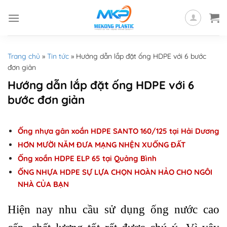
Skip
to
content
Trang chủ
»
Tin tức
»
Hướng dẫn lắp đặt ống HDPE với 6 bước
đơn giản
Hướng dẫn lắp đặt ống HDPE với 6
bước đơn giản
Ống nhựa gân xoắn HDPE SANTO 160/125 tại Hải Dương
HƠN MƯỜI NĂM ĐƯA MẠNG NHỆN XUỐNG ĐẤT
Ống xoắn HDPE ELP 65 tại Quảng Bình
ỐNG NHỰA HDPE SỰ LỰA CHỌN HOÀN HẢO CHO NGÔI
NHÀ CỦA BẠN
Hiện nay nhu cầu sử dụng ống nước cao