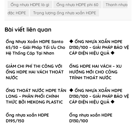
Ống nhựa HDPE là gì
Ống nhựa HDPE phi 60
Thanh nhựa
đặc HDPE
Trọng lượng ống nhựa xoắn HDPE
Bài viết liên quan
Ống Nhựa Xoắn HDPE Santo
🔶 ỐNG NHỰA XOẮN HDPE
65/50 – Giải Pháp Tối Ưu Cho
D130/100 – GIẢI PHÁP BẢO VỆ
Hệ Thống Cáp Tại Nhơn
CÁP ĐIỆN HIỆU QUẢ 🔶
Trạch, Đồng Nai
GIẢM CHI PHÍ THI CÔNG VỚI
ỐNG HDPE HAI VÁCH – XU
ỐNG HDPE HAI VÁCH THOÁT
HƯỚNG MỚI CHO CÔNG
NƯỚC
TRÌNH THOÁT NƯỚC
ỐNG THOÁT NƯỚC HDPE TÂN
🔶 ỐNG NHỰA XOẮN HDPE
LONG – PHÂN PHỐI CHÍNH
D130/100 – GIẢI PHÁP BẢO VỆ
THỨC BỞI MEKONG PLASTIC
CÁP ĐIỆN HIỆU QUẢ 🔶
Ống nhựa xoắn HDPE
Ống nhựa xoắn HDPE
D195/150
D130/100