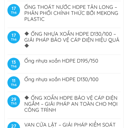
ỐNG THOÁT NƯỚC HDPE TÂN LONG –
17
PHÂN PHỐI CHÍNH THỨC BỞI MEKONG
Th6
PLASTIC
🔶 ỐNG NHỰA XOẮN HDPE D130/100 –
17
GIẢI PHÁP BẢO VỆ CÁP ĐIỆN HIỆU QUẢ
Th6
🔶
Ống nhựa xoắn HDPE D195/150
13
Th6
Ống nhựa xoắn HDPE D130/100
11
Th6
🔶 ỐNG XOẮN HDPE BẢO VỆ CÁP ĐIỆN
29
NGẦM – GIẢI PHÁP AN TOÀN CHO MỌI
Th5
CÔNG TRÌNH
VAN CỬA LẬT – GIẢI PHÁP KIỂM SOÁT
27