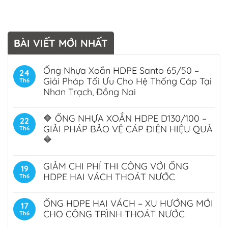
BÀI VIẾT MỚI NHẤT
Ống Nhựa Xoắn HDPE Santo 65/50 –
24
Giải Pháp Tối Ưu Cho Hệ Thống Cáp Tại
Th6
Nhơn Trạch, Đồng Nai
🔶 ỐNG NHỰA XOẮN HDPE D130/100 –
22
GIẢI PHÁP BẢO VỆ CÁP ĐIỆN HIỆU QUẢ
Th6
🔶
GIẢM CHI PHÍ THI CÔNG VỚI ỐNG
19
HDPE HAI VÁCH THOÁT NƯỚC
Th6
ỐNG HDPE HAI VÁCH – XU HƯỚNG MỚI
17
CHO CÔNG TRÌNH THOÁT NƯỚC
Th6