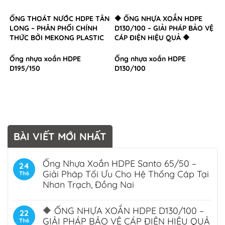
ỐNG THOÁT NƯỚC HDPE TÂN
🔶 ỐNG NHỰA XOẮN HDPE
LONG – PHÂN PHỐI CHÍNH
D130/100 – GIẢI PHÁP BẢO VỆ
THỨC BỞI MEKONG PLASTIC
CÁP ĐIỆN HIỆU QUẢ 🔶
Ống nhựa xoắn HDPE
Ống nhựa xoắn HDPE
D195/150
D130/100
BÀI VIẾT MỚI NHẤT
Ống Nhựa Xoắn HDPE Santo 65/50 –
24
Giải Pháp Tối Ưu Cho Hệ Thống Cáp Tại
Th6
Nhơn Trạch, Đồng Nai
🔶 ỐNG NHỰA XOẮN HDPE D130/100 –
22
GIẢI PHÁP BẢO VỆ CÁP ĐIỆN HIỆU QUẢ
Th6