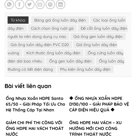
Từ khóa:
Bảng giá ống luồn dây điện
Các loại ống luồn
dây điện
Cách chọn ống ruột gà
Để cắt ống luồn dây điện
người ta nên dùng dụng cụ nào
Giá ống gen luồn dây điện
Giá ống luồn dây điện PVC D20
Giá ống luồn dây điện
vuông
Kích thước ống luồn dây điện
Ống cứng luồn dây
điện dài bao nhiêu
Ống gen luồn dây điện
Ống luồn dây
thường có tiết diện dạng
Phụ kiện ống luồn dây điện
Bài viết liên quan
Ống Nhựa Xoắn HDPE Santo
🔶 ỐNG NHỰA XOẮN HDPE
65/50 – Giải Pháp Tối Ưu Cho
D130/100 – GIẢI PHÁP BẢO VỆ
Hệ Thống Cáp Tại Nhơn
CÁP ĐIỆN HIỆU QUẢ 🔶
Trạch, Đồng Nai
GIẢM CHI PHÍ THI CÔNG VỚI
ỐNG HDPE HAI VÁCH – XU
ỐNG HDPE HAI VÁCH THOÁT
HƯỚNG MỚI CHO CÔNG
NƯỚC
TRÌNH THOÁT NƯỚC