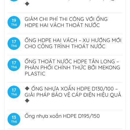
🔶
GIẢM CHI PHÍ THI CÔNG VỚI ỐNG
19
HDPE HAI VÁCH THOÁT NƯỚC
Th6
ỐNG HDPE HAI VÁCH – XU HƯỚNG MỚI
17
CHO CÔNG TRÌNH THOÁT NƯỚC
Th6
ỐNG THOÁT NƯỚC HDPE TÂN LONG –
17
PHÂN PHỐI CHÍNH THỨC BỞI MEKONG
Th6
PLASTIC
🔶 ỐNG NHỰA XOẮN HDPE D130/100 –
17
GIẢI PHÁP BẢO VỆ CÁP ĐIỆN HIỆU QUẢ
Th6
🔶
Ống nhựa xoắn HDPE D195/150
13
Th6