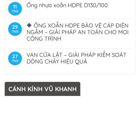
Ống nhựa xoắn HDPE D130/100
11
Th6
🔶 ỐNG XOẮN HDPE BẢO VỆ CÁP ĐIỆN
29
NGẦM – GIẢI PHÁP AN TOÀN CHO MỌI
Th5
CÔNG TRÌNH
VAN CỬA LẬT – GIẢI PHÁP KIỂM SOÁT
27
DÒNG CHẢY HIỆU QUẢ
Th5
CÁNH KÍNH VŨ KHANH