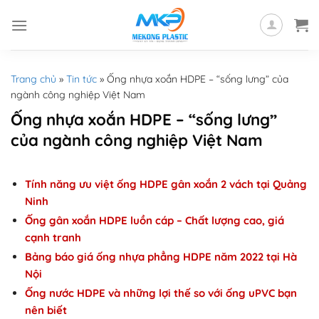
Skip
to
content
Trang chủ
»
Tin tức
»
Ống nhựa xoắn HDPE – “sống lưng” của
ngành công nghiệp Việt Nam
Ống nhựa xoắn HDPE – “sống lưng”
của ngành công nghiệp Việt Nam
Tính năng ưu việt ống HDPE gân xoắn 2 vách tại Quảng
Ninh
Ống gân xoắn HDPE luồn cáp – Chất lượng cao, giá
cạnh tranh
Bảng báo giá ống nhựa phẳng HDPE năm 2022 tại Hà
Nội
Ống nước HDPE và những lợi thế so với ống uPVC bạn
nên biết