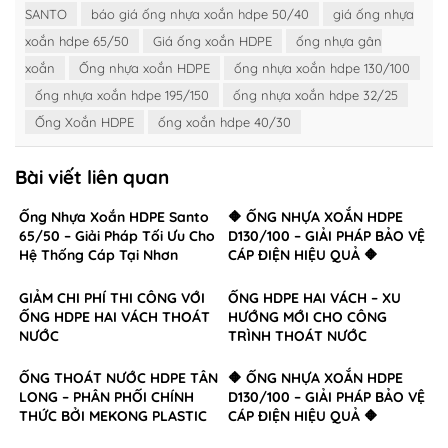
SANTO
báo giá ống nhựa xoắn hdpe 50/40
giá ống nhựa
xoắn hdpe 65/50
Giá ống xoắn HDPE
ống nhựa gân
xoắn
Ống nhựa xoắn HDPE
ống nhựa xoắn hdpe 130/100
ống nhựa xoắn hdpe 195/150
ống nhựa xoắn hdpe 32/25
Ống Xoắn HDPE
ống xoắn hdpe 40/30
Bài viết liên quan
Ống Nhựa Xoắn HDPE Santo
🔶 ỐNG NHỰA XOẮN HDPE
65/50 – Giải Pháp Tối Ưu Cho
D130/100 – GIẢI PHÁP BẢO VỆ
Hệ Thống Cáp Tại Nhơn
CÁP ĐIỆN HIỆU QUẢ 🔶
Trạch, Đồng Nai
GIẢM CHI PHÍ THI CÔNG VỚI
ỐNG HDPE HAI VÁCH – XU
ỐNG HDPE HAI VÁCH THOÁT
HƯỚNG MỚI CHO CÔNG
NƯỚC
TRÌNH THOÁT NƯỚC
ỐNG THOÁT NƯỚC HDPE TÂN
🔶 ỐNG NHỰA XOẮN HDPE
LONG – PHÂN PHỐI CHÍNH
D130/100 – GIẢI PHÁP BẢO VỆ
THỨC BỞI MEKONG PLASTIC
CÁP ĐIỆN HIỆU QUẢ 🔶