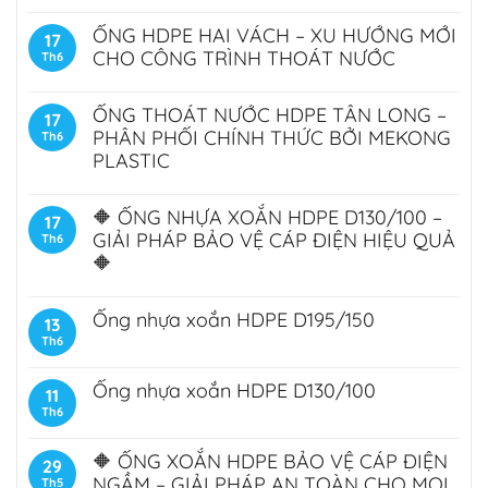
ỐNG HDPE HAI VÁCH – XU HƯỚNG MỚI
17
CHO CÔNG TRÌNH THOÁT NƯỚC
Th6
ỐNG THOÁT NƯỚC HDPE TÂN LONG –
17
PHÂN PHỐI CHÍNH THỨC BỞI MEKONG
Th6
PLASTIC
🔶 ỐNG NHỰA XOẮN HDPE D130/100 –
17
GIẢI PHÁP BẢO VỆ CÁP ĐIỆN HIỆU QUẢ
Th6
🔶
Ống nhựa xoắn HDPE D195/150
13
Th6
Ống nhựa xoắn HDPE D130/100
11
Th6
🔶 ỐNG XOẮN HDPE BẢO VỆ CÁP ĐIỆN
29
NGẦM – GIẢI PHÁP AN TOÀN CHO MỌI
Th5