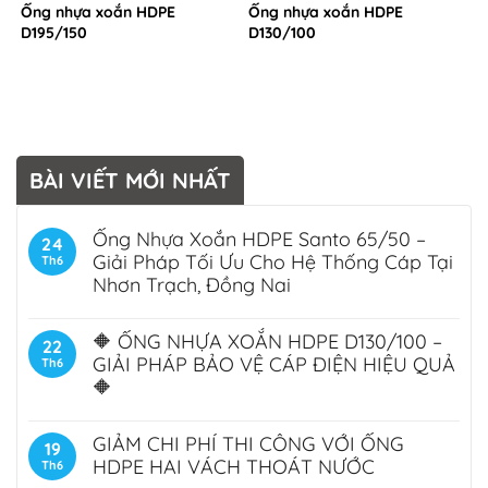
Ống nhựa xoắn HDPE
Ống nhựa xoắn HDPE
D195/150
D130/100
BÀI VIẾT MỚI NHẤT
Ống Nhựa Xoắn HDPE Santo 65/50 –
24
Giải Pháp Tối Ưu Cho Hệ Thống Cáp Tại
Th6
Nhơn Trạch, Đồng Nai
🔶 ỐNG NHỰA XOẮN HDPE D130/100 –
22
GIẢI PHÁP BẢO VỆ CÁP ĐIỆN HIỆU QUẢ
Th6
🔶
GIẢM CHI PHÍ THI CÔNG VỚI ỐNG
19
HDPE HAI VÁCH THOÁT NƯỚC
Th6