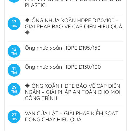
PLASTIC
🔶 ỐNG NHỰA XOẮN HDPE D130/100 –
17
GIẢI PHÁP BẢO VỆ CÁP ĐIỆN HIỆU QUẢ
Th6
🔶
Ống nhựa xoắn HDPE D195/150
13
Th6
Ống nhựa xoắn HDPE D130/100
11
Th6
🔶 ỐNG XOẮN HDPE BẢO VỆ CÁP ĐIỆN
29
NGẦM – GIẢI PHÁP AN TOÀN CHO MỌI
Th5
CÔNG TRÌNH
VAN CỬA LẬT – GIẢI PHÁP KIỂM SOÁT
27
DÒNG CHẢY HIỆU QUẢ
Th5