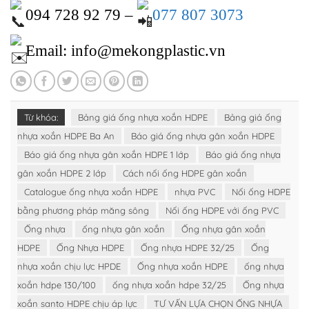
094 728 92 79 –
077 807 3073
Email: info@mekongplastic.vn
Từ khóa:
Bảng giá ống nhựa xoắn HDPE
Bảng giá ống
nhựa xoắn HDPE Ba An
Báo giá ống nhựa gân xoắn HDPE
Báo giá ống nhựa gân xoắn HDPE 1 lớp
Báo giá ống nhựa
gân xoắn HDPE 2 lớp
Cách nối ống HDPE gân xoắn
Catalogue ống nhựa xoắn HDPE
nhựa PVC
Nối ống HDPE
bằng phương pháp măng sông
Nối ống HDPE với ống PVC
Ống nhựa
ống nhựa gân xoắn
Ống nhựa gân xoắn
HDPE
Ống Nhựa HDPE
Ống nhựa HDPE 32/25
Ống
nhựa xoắn chịu lực HPDE
Ống nhựa xoắn HDPE
ống nhựa
xoắn hdpe 130/100
ống nhựa xoắn hdpe 32/25
Ống nhựa
xoắn santo HDPE chịu áp lực
TƯ VẤN LỰA CHỌN ỐNG NHỰA