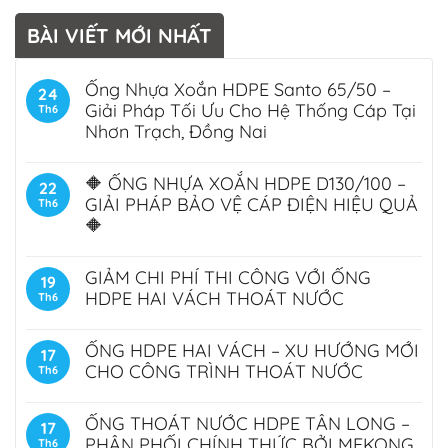
BÀI VIẾT MỚI NHẤT
Ống Nhựa Xoắn HDPE Santo 65/50 –
24
Giải Pháp Tối Ưu Cho Hệ Thống Cáp Tại
Th6
Nhơn Trạch, Đồng Nai
🔶 ỐNG NHỰA XOẮN HDPE D130/100 –
22
GIẢI PHÁP BẢO VỆ CÁP ĐIỆN HIỆU QUẢ
Th6
🔶
GIẢM CHI PHÍ THI CÔNG VỚI ỐNG
19
HDPE HAI VÁCH THOÁT NƯỚC
Th6
ỐNG HDPE HAI VÁCH – XU HƯỚNG MỚI
17
CHO CÔNG TRÌNH THOÁT NƯỚC
Th6
ỐNG THOÁT NƯỚC HDPE TÂN LONG –
17
PHÂN PHỐI CHÍNH THỨC BỞI MEKONG
Th6