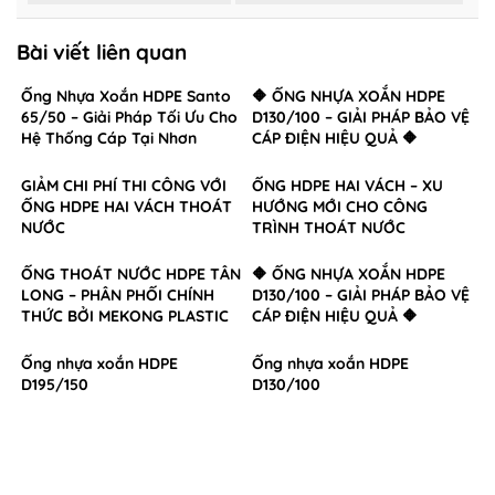
Bài viết liên quan
Ống Nhựa Xoắn HDPE Santo
🔶 ỐNG NHỰA XOẮN HDPE
65/50 – Giải Pháp Tối Ưu Cho
D130/100 – GIẢI PHÁP BẢO VỆ
Hệ Thống Cáp Tại Nhơn
CÁP ĐIỆN HIỆU QUẢ 🔶
Trạch, Đồng Nai
GIẢM CHI PHÍ THI CÔNG VỚI
ỐNG HDPE HAI VÁCH – XU
ỐNG HDPE HAI VÁCH THOÁT
HƯỚNG MỚI CHO CÔNG
NƯỚC
TRÌNH THOÁT NƯỚC
ỐNG THOÁT NƯỚC HDPE TÂN
🔶 ỐNG NHỰA XOẮN HDPE
LONG – PHÂN PHỐI CHÍNH
D130/100 – GIẢI PHÁP BẢO VỆ
THỨC BỞI MEKONG PLASTIC
CÁP ĐIỆN HIỆU QUẢ 🔶
Ống nhựa xoắn HDPE
Ống nhựa xoắn HDPE
D195/150
D130/100