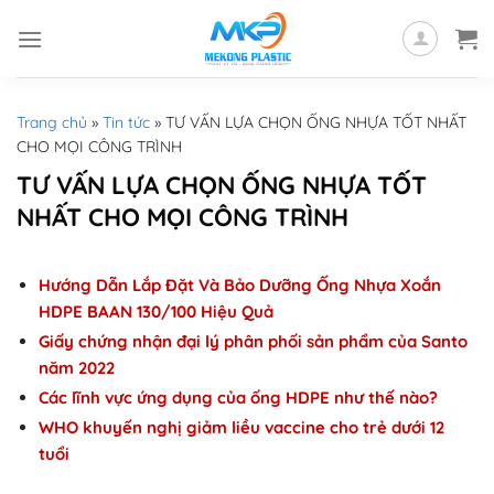
Skip
to
content
Trang chủ
»
Tin tức
»
TƯ VẤN LỰA CHỌN ỐNG NHỰA TỐT NHẤT
CHO MỌI CÔNG TRÌNH
TƯ VẤN LỰA CHỌN ỐNG NHỰA TỐT
NHẤT CHO MỌI CÔNG TRÌNH
Hướng Dẫn Lắp Đặt Và Bảo Dưỡng Ống Nhựa Xoắn
HDPE BAAN 130/100 Hiệu Quả
Giấy chứng nhận đại lý phân phối sản phẩm của Santo
năm 2022
Các lĩnh vực ứng dụng của ống HDPE như thế nào?
WHO khuyến nghị giảm liều vaccine cho trẻ dưới 12
tuổi