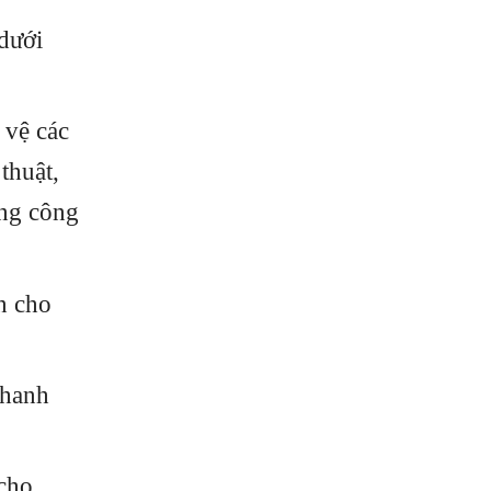
dưới
 vệ các
thuật,
ững công
ện cho
nhanh
 cho