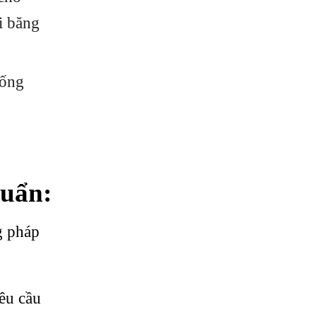
i băng
 ống
huẩn:
g pháp
êu cầu