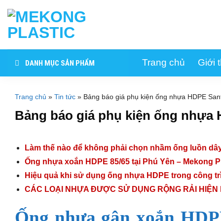
Skip
to
content
Trang chủ
Giới 
DANH MỤC SẢN PHẨM
Trang chủ
»
Tin tức
»
Bảng báo giá phụ kiện ống nhựa HDPE San
Bảng báo giá phụ kiện ống nhựa 
Làm thế nào để không phải chọn nhầm ống luồn dâ
Ống nhựa xoắn HDPE 85/65 tại Phú Yên – Mekong Pl
Hiệu quả khi sử dụng ống nhựa HDPE trong công tr
CÁC LOẠI NHỰA ĐƯỢC SỬ DỤNG RỘNG RẢI HIỆN
Ống nhựa gân xoắn HD