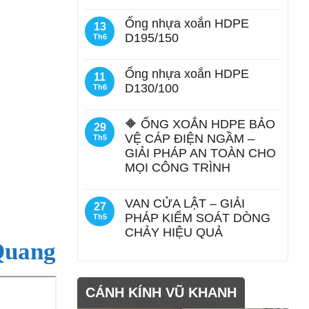
Ống nhựa xoắn HDPE
13
D195/150
Th6
Ống nhựa xoắn HDPE
11
D130/100
Th6
🔶 ỐNG XOẮN HDPE BẢO
29
VỆ CÁP ĐIỆN NGẦM –
Th5
GIẢI PHÁP AN TOÀN CHO
MỌI CÔNG TRÌNH
VAN CỬA LẬT – GIẢI
27
PHÁP KIỂM SOÁT DÒNG
Th5
CHẢY HIỆU QUẢ
Quang
CÁNH KÍNH VŨ KHANH