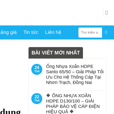
Tìm
ảng giá
Tin tức
Liên hệ
kiếm:
BÀI VIẾT MỚI NHẤT
Ống Nhựa Xoắn HDPE
24
Santo 65/50 – Giải Pháp Tối
Th6
Ưu Cho Hệ Thống Cáp Tại
Nhơn Trạch, Đồng Nai
🔶 ỐNG NHỰA XOẮN
22
HDPE D130/100 – GIẢI
Th6
PHÁP BẢO VỆ CÁP ĐIỆN
 dụng
HIỆU QUẢ 🔶