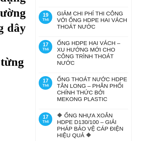
đường
GIẢM CHI PHÍ THI CÔNG
19
VỚI ỐNG HDPE HAI VÁCH
Th6
g dây
THOÁT NƯỚC
ỐNG HDPE HAI VÁCH –
17
XU HƯỚNG MỚI CHO
Th6
CÔNG TRÌNH THOÁT
 từng
NƯỚC
ỐNG THOÁT NƯỚC HDPE
17
TÂN LONG – PHÂN PHỐI
Th6
CHÍNH THỨC BỞI
MEKONG PLASTIC
🔶 ỐNG NHỰA XOẮN
17
HDPE D130/100 – GIẢI
Th6
PHÁP BẢO VỆ CÁP ĐIỆN
HIỆU QUẢ 🔶