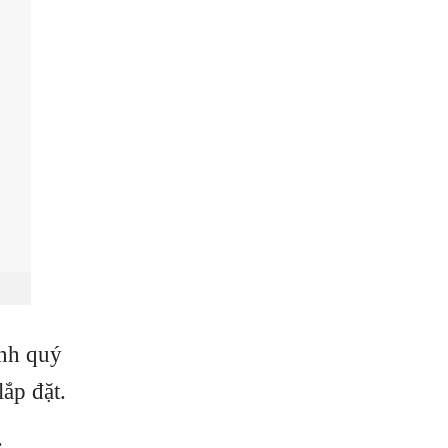
ính quý
ắp đặt.
.