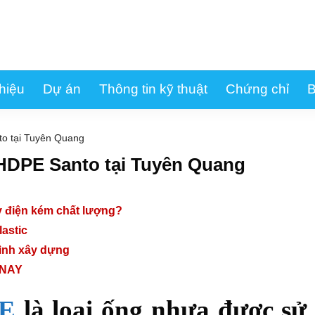
thiệu
Dự án
Thông tin kỹ thuật
Chứng chỉ
B
to tại Tuyên Quang
HDPE Santo tại Tuyên Quang
y điện kém chất lượng?
astic
ình xây dựng
 NAY
PE
là loại ống nhựa được sử