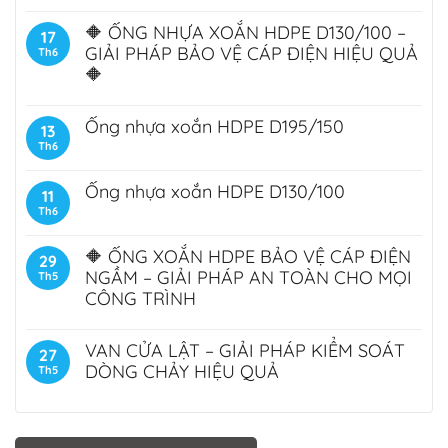
🔶 ỐNG NHỰA XOẮN HDPE D130/100 –
17
GIẢI PHÁP BẢO VỆ CÁP ĐIỆN HIỆU QUẢ
Th6
🔶
Ống nhựa xoắn HDPE D195/150
13
Th6
Ống nhựa xoắn HDPE D130/100
11
Th6
🔶 ỐNG XOẮN HDPE BẢO VỆ CÁP ĐIỆN
29
NGẦM – GIẢI PHÁP AN TOÀN CHO MỌI
Th5
CÔNG TRÌNH
VAN CỬA LẬT – GIẢI PHÁP KIỂM SOÁT
27
DÒNG CHẢY HIỆU QUẢ
Th5