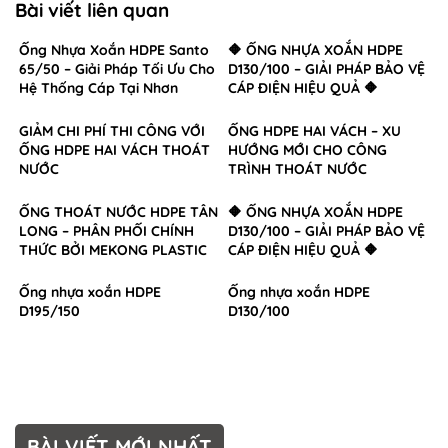
Bài viết liên quan
Ống Nhựa Xoắn HDPE Santo
🔶 ỐNG NHỰA XOẮN HDPE
65/50 – Giải Pháp Tối Ưu Cho
D130/100 – GIẢI PHÁP BẢO VỆ
Hệ Thống Cáp Tại Nhơn
CÁP ĐIỆN HIỆU QUẢ 🔶
Trạch, Đồng Nai
GIẢM CHI PHÍ THI CÔNG VỚI
ỐNG HDPE HAI VÁCH – XU
ỐNG HDPE HAI VÁCH THOÁT
HƯỚNG MỚI CHO CÔNG
NƯỚC
TRÌNH THOÁT NƯỚC
ỐNG THOÁT NƯỚC HDPE TÂN
🔶 ỐNG NHỰA XOẮN HDPE
LONG – PHÂN PHỐI CHÍNH
D130/100 – GIẢI PHÁP BẢO VỆ
THỨC BỞI MEKONG PLASTIC
CÁP ĐIỆN HIỆU QUẢ 🔶
Ống nhựa xoắn HDPE
Ống nhựa xoắn HDPE
D195/150
D130/100
BÀI VIẾT MỚI NHẤT