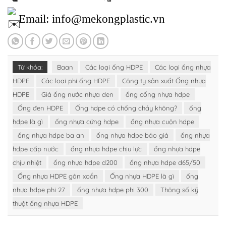
Email: info@mekongplastic.vn
Từ khóa:
Baan
Các loại ống HDPE
Các loại ống nhựa
HDPE
Các loại phi ống HDPE
Công ty sản xuất Ống nhựa
HDPE
Giá ống nước nhựa đen
ống cống nhựa hdpe
Ống đen HDPE
Ống hdpe có chống cháy không?
ống
hdpe là gì
ống nhựa cứng hdpe
ống nhựa cuộn hdpe
ống nhựa hdpe ba an
ống nhựa hdpe báo giá
ống nhựa
hdpe cấp nước
ống nhựa hdpe chịu lực
ống nhựa hdpe
chịu nhiệt
ống nhựa hdpe d200
ống nhựa hdpe d65/50
Ống nhựa HDPE gân xoắn
Ống nhựa HDPE là gì
ống
nhựa hdpe phi 27
ống nhựa hdpe phi 300
Thông số kỹ
thuật ống nhựa HDPE