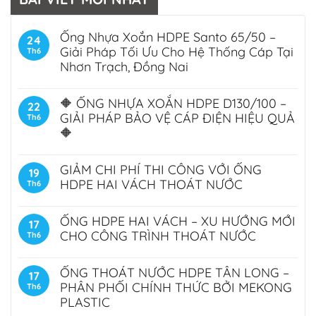
Ống Nhựa Xoắn HDPE Santo 65/50 –
24
Giải Pháp Tối Ưu Cho Hệ Thống Cáp Tại
Th6
Nhơn Trạch, Đồng Nai
🔶 ỐNG NHỰA XOẮN HDPE D130/100 –
22
GIẢI PHÁP BẢO VỆ CÁP ĐIỆN HIỆU QUẢ
Th6
🔶
GIẢM CHI PHÍ THI CÔNG VỚI ỐNG
19
HDPE HAI VÁCH THOÁT NƯỚC
Th6
ỐNG HDPE HAI VÁCH – XU HƯỚNG MỚI
17
CHO CÔNG TRÌNH THOÁT NƯỚC
Th6
ỐNG THOÁT NƯỚC HDPE TÂN LONG –
17
PHÂN PHỐI CHÍNH THỨC BỞI MEKONG
Th6
PLASTIC