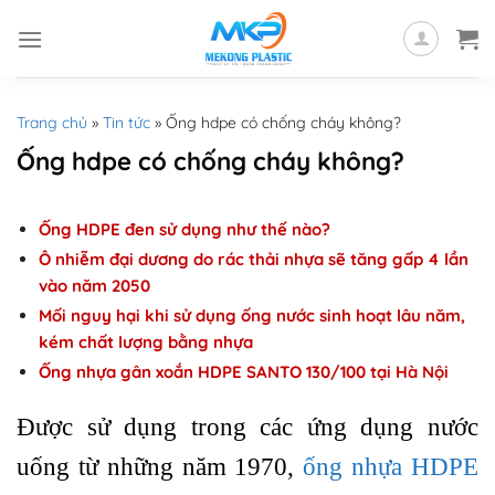
Skip
to
content
Trang chủ
»
Tin tức
»
Ống hdpe có chống cháy không?
Ống hdpe có chống cháy không?
Ống HDPE đen sử dụng như thế nào?
Ô nhiễm đại dương do rác thải nhựa sẽ tăng gấp 4 lần
vào năm 2050
Mối nguy hại khi sử dụng ống nước sinh hoạt lâu năm,
kém chất lượng bằng nhựa
Ống nhựa gân xoắn HDPE SANTO 130/100 tại Hà Nội
Được sử dụng trong các ứng dụng nước
uống từ những năm 1970,
ống nhựa HDPE